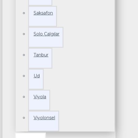
Saksafon
Solo Çalgılar
Tanbur
Ud
Viyola
Viyolonsel