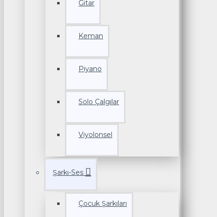
Gitar
Keman
Piyano
Solo Çalgılar
Viyolonsel
Şarkı-Ses
Çocuk Şarkıları