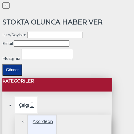
×
STOKTA OLUNCA HABER VER
İsim/Soyisim
Email
Mesajınız
Gönder
KATEGORILER
Çalgı
Akordeon