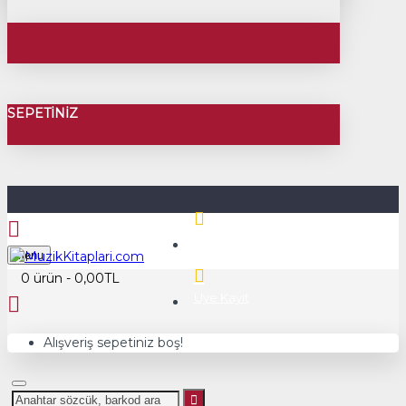
SEPETINIZ
Üye Girişi
Menu
0 ürün - 0,00TL
Üye Kayıt
Alışveriş sepetiniz boş!