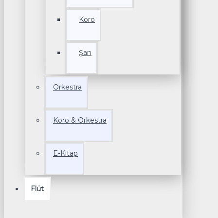
Koro
Şan
Orkestra
Koro & Orkestra
E-Kitap
Flüt