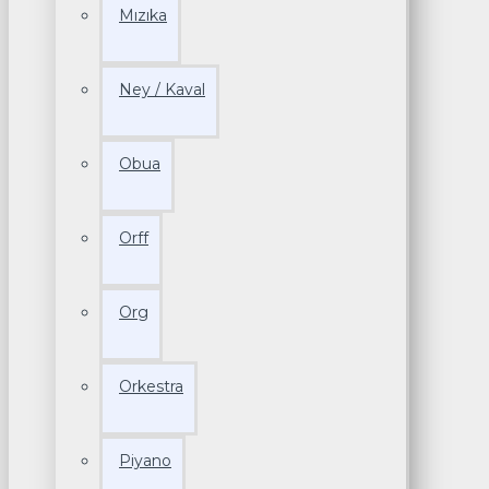
Mızıka
Ney / Kaval
Obua
Orff
Org
Orkestra
Piyano