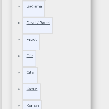
Bağlama
Davul / Bateri
Fagot
Flüt
Gitar
Kanun
Keman