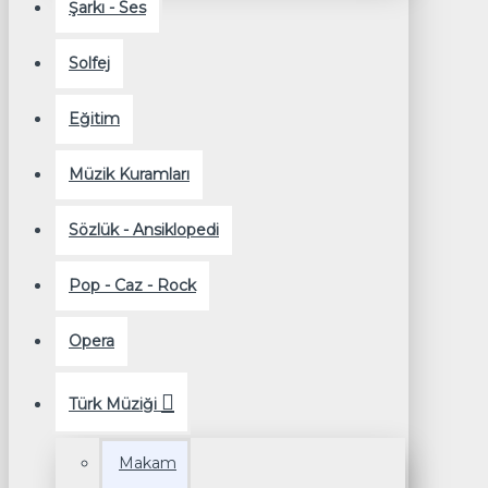
Şarkı - Ses
Solfej
Eğitim
Müzik Kuramları
Sözlük - Ansiklopedi
Pop - Caz - Rock
Opera
Türk Müziği
Makam