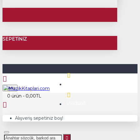
SEPETINIZ
Üye Girişi
Menu
0 ürün - 0,00TL
Üye Kayıt
Alışveriş sepetiniz boş!