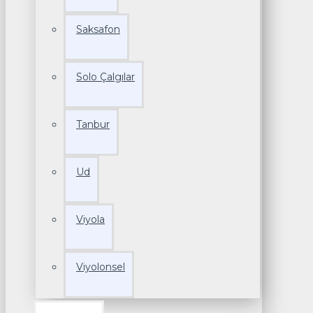
Saksafon
Solo Çalgılar
Tanbur
Ud
Viyola
Viyolonsel