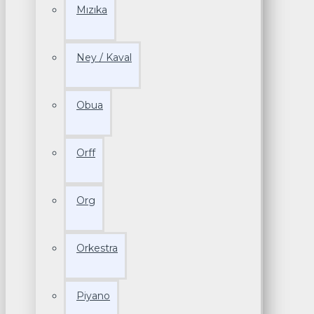
Mızıka
Ney / Kaval
Obua
Orff
Org
Orkestra
Piyano