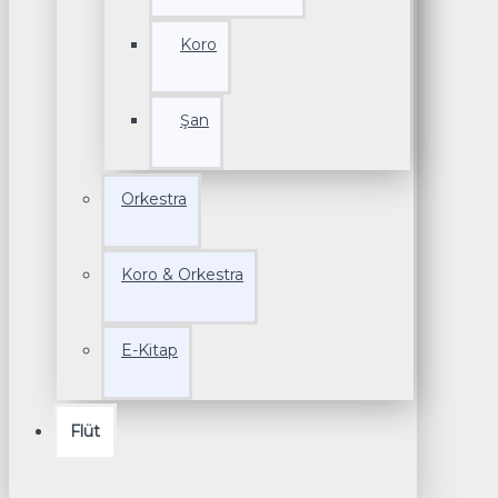
Koro
Şan
Orkestra
Koro & Orkestra
E-Kitap
Flüt