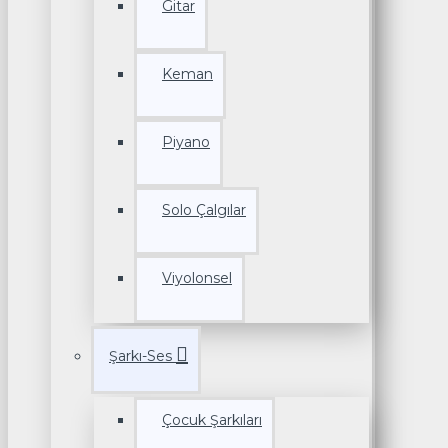
Gitar
Keman
Piyano
Solo Çalgılar
Viyolonsel
Şarkı-Ses
Çocuk Şarkıları