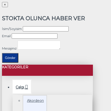
×
STOKTA OLUNCA HABER VER
İsim/Soyisim
Email
Mesajınız
Gönder
KATEGORILER
Çalgı
Akordeon