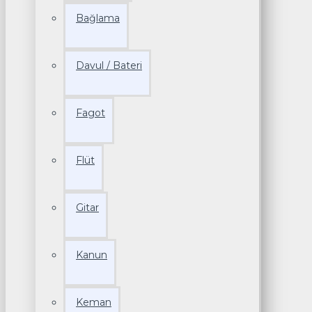
Bağlama
Davul / Bateri
Fagot
Flüt
Gitar
Kanun
Keman