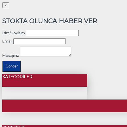
×
STOKTA OLUNCA HABER VER
İsim/Soyisim
Email
Mesajınız
Gönder
KATEGORILER