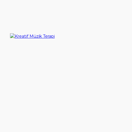
Ürün Karşılaştırma (0)
YouTube
Sırala:
İletişim
Göster:
Giriş Yap
Kreatif Müzik Terapi
350,00TL
Hesap Aç
Sepete Ekle
Gösterilen: 1 ile 1 arası, toplam: 1 (1 Sayfa)
İletişim
Çalışma Günlerimiz
Pazartesi - Cuma