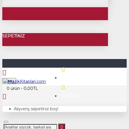
SEPETINIZ
Üye Girişi
Menu
0 ürün - 0,00TL
Üye Kayıt
Alışveriş sepetiniz boş!