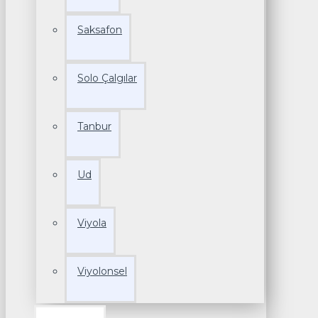
Saksafon
Solo Çalgılar
Tanbur
Ud
Viyola
Viyolonsel