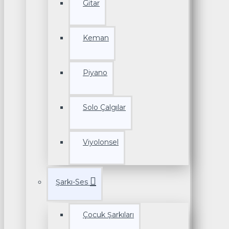
Gitar
Keman
Piyano
Solo Çalgılar
Viyolonsel
Şarkı-Ses
Çocuk Şarkıları