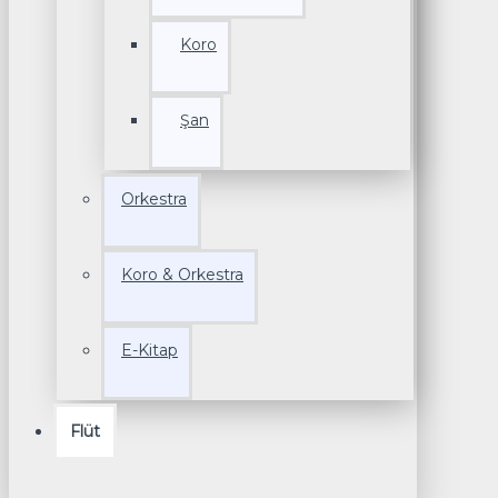
Koro
Şan
Orkestra
Koro & Orkestra
E-Kitap
Flüt