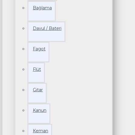
Bağlama
Davul / Bateri
Fagot
Flüt
Gitar
Kanun
Keman