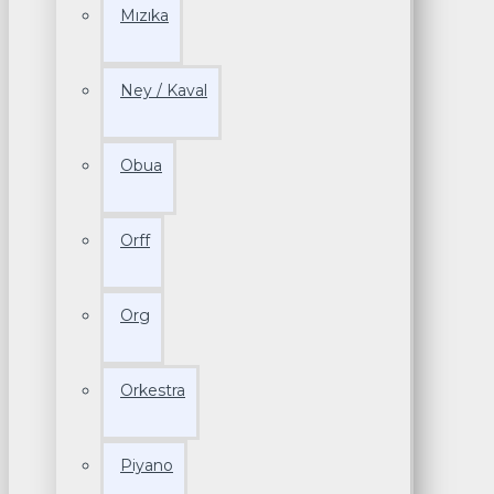
Mızıka
Ney / Kaval
Obua
Orff
Org
Orkestra
Piyano