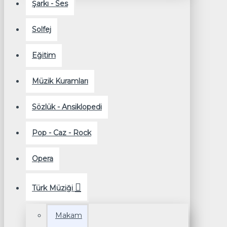
Şarkı - Ses
Solfej
Eğitim
Müzik Kuramları
Sözlük - Ansiklopedi
Pop - Caz - Rock
Opera
Türk Müziği
Makam