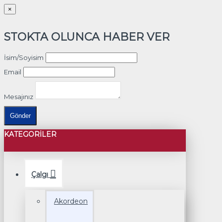
×
STOKTA OLUNCA HABER VER
İsim/Soyisim
Email
Mesajınız
Gönder
KATEGORILER
Çalgı
Akordeon