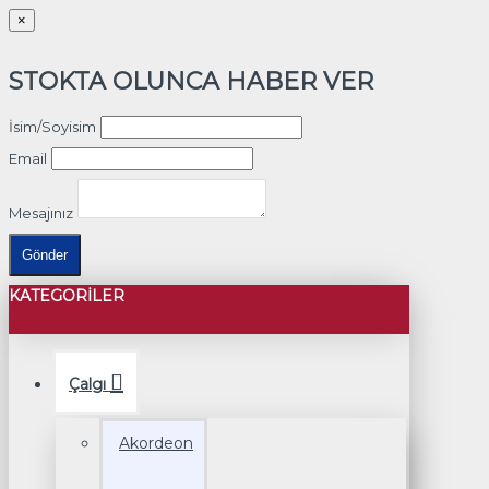
×
STOKTA OLUNCA HABER VER
İsim/Soyisim
Email
Mesajınız
Gönder
KATEGORILER
Çalgı
Akordeon