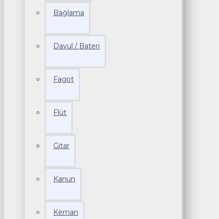
Bağlama
Davul / Bateri
Fagot
Flüt
Gitar
Kanun
Keman