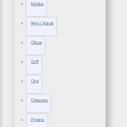
Mızıka
Ney / Kaval
Obua
Orff
Org
Orkestra
Piyano