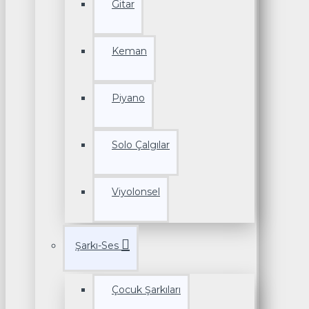
Gitar
Keman
Piyano
Solo Çalgılar
Viyolonsel
Şarkı-Ses
Çocuk Şarkıları