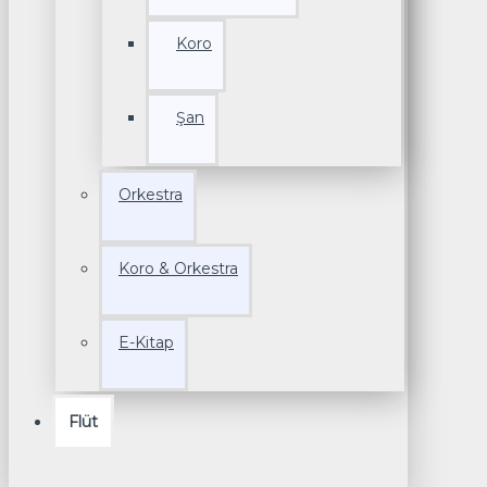
Koro
Şan
Orkestra
Koro & Orkestra
E-Kitap
Flüt