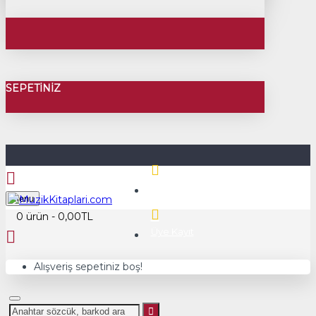
SEPETINIZ
Üye Girişi
Menu
0 ürün - 0,00TL
Üye Kayıt
Alışveriş sepetiniz boş!