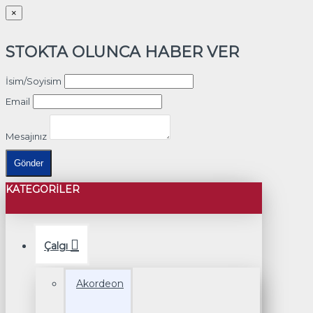
×
STOKTA OLUNCA HABER VER
İsim/Soyisim
Email
Mesajınız
Gönder
KATEGORILER
Çalgı
Akordeon