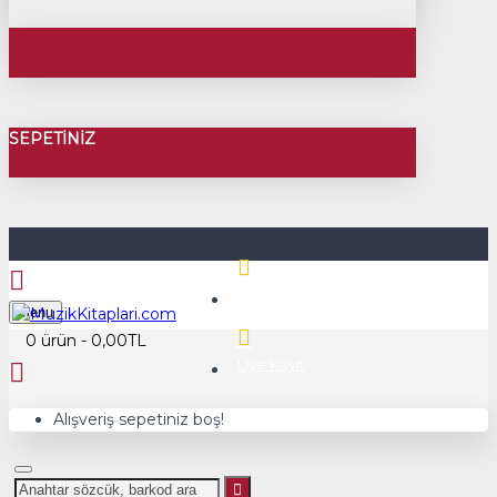
SEPETINIZ
Üye Girişi
Menu
0 ürün - 0,00TL
Üye Kayıt
Alışveriş sepetiniz boş!