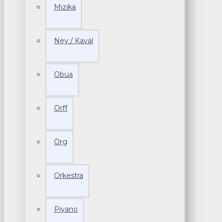
Mızıka
Ney / Kaval
Obua
Orff
Org
Orkestra
Piyano