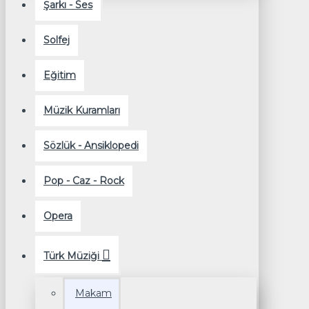
Şarkı - Ses
Solfej
Eğitim
Müzik Kuramları
Sözlük - Ansiklopedi
Pop - Caz - Rock
Opera
Türk Müziği
Makam