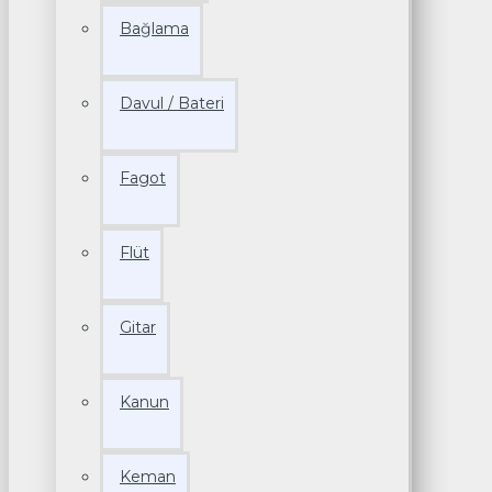
Bağlama
Davul / Bateri
Fagot
Flüt
Gitar
Kanun
Keman