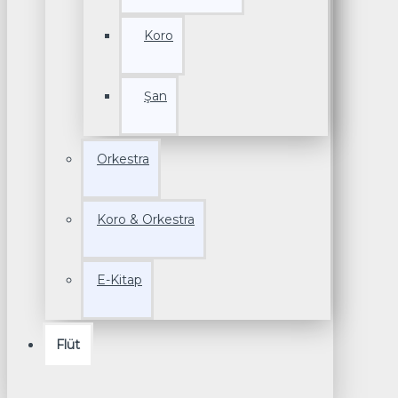
Koro
Şan
Orkestra
Koro & Orkestra
E-Kitap
Flüt