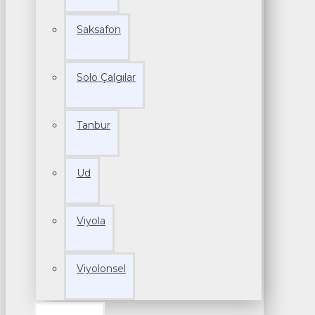
Saksafon
Solo Çalgılar
Tanbur
Ud
Viyola
Viyolonsel