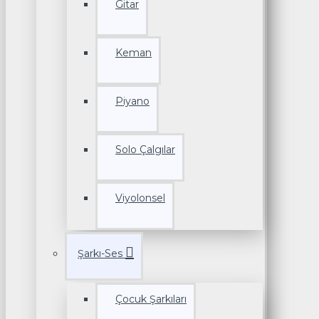
Gitar
Keman
Piyano
Solo Çalgılar
Viyolonsel
Şarkı-Ses
Çocuk Şarkıları