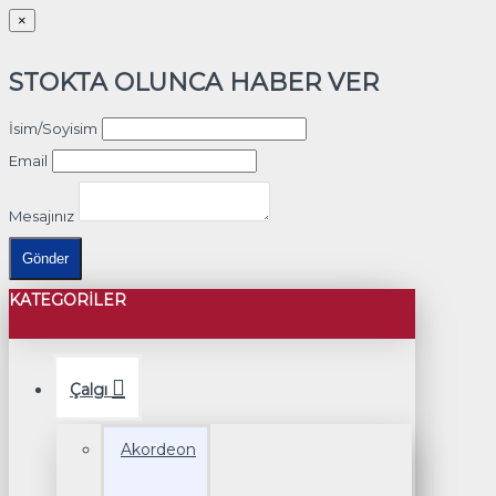
×
STOKTA OLUNCA HABER VER
İsim/Soyisim
Email
Mesajınız
Gönder
KATEGORILER
Çalgı
Akordeon