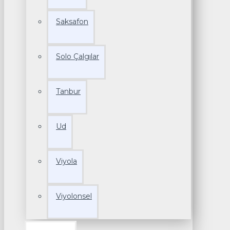
Saksafon
Solo Çalgılar
Tanbur
Ud
Viyola
Viyolonsel