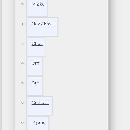
Mızıka
Ney / Kaval
Obua
Orff
Org
Orkestra
Piyano