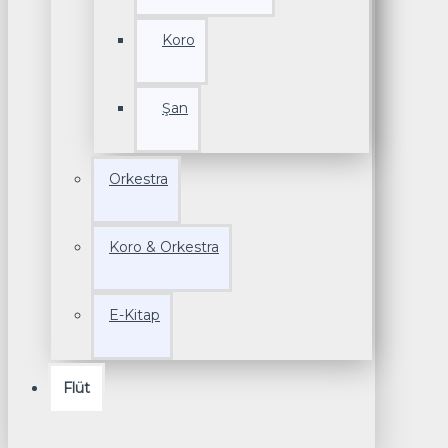
Koro
Şan
Orkestra
Koro & Orkestra
E-Kitap
Flüt