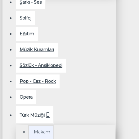
Şarkı - Ses
Solfej
Eğitim
Müzik Kuramları
Sözlük - Ansiklopedi
Pop - Caz - Rock
Opera
Türk Müziği
Makam