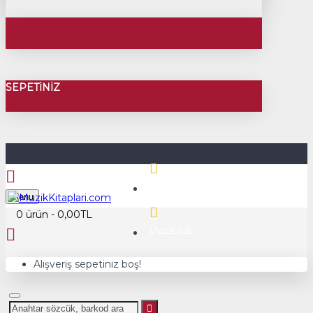
SEPETINIZ
Üye Girişi
Menu
0 ürün - 0,00TL
Üye Kayıt
Alışveriş sepetiniz boş!