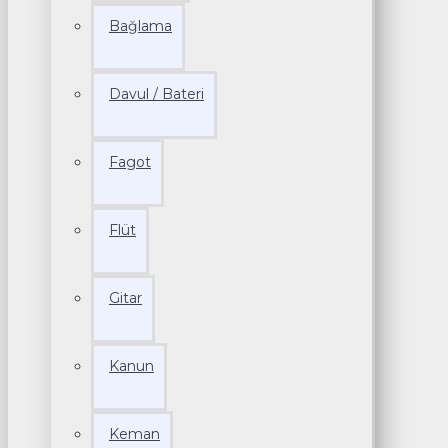
Bağlama
Davul / Bateri
Fagot
Flüt
Gitar
Kanun
Keman