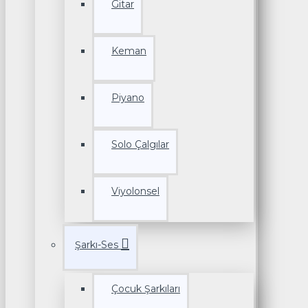
Gitar
Keman
Piyano
Solo Çalgılar
Viyolonsel
Şarkı-Ses
Çocuk Şarkıları