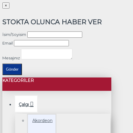
×
STOKTA OLUNCA HABER VER
İsim/Soyisim
Email
Mesajınız
Gönder
KATEGORILER
Çalgı
Akordeon