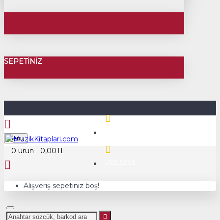
SEPETINIZ
Üye Girişi
Menu
0 ürün - 0,00TL
Üye Kayıt
Alışveriş sepetiniz boş!