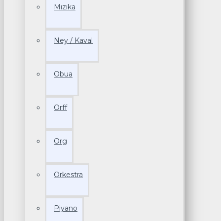
Mızıka
Ney / Kaval
Obua
Orff
Org
Orkestra
Piyano