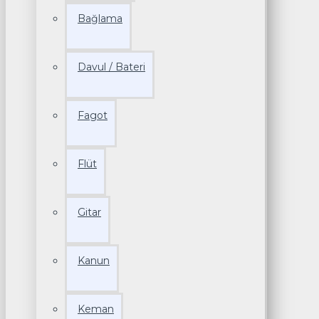
Bağlama
Davul / Bateri
Fagot
Flüt
Gitar
Kanun
Keman