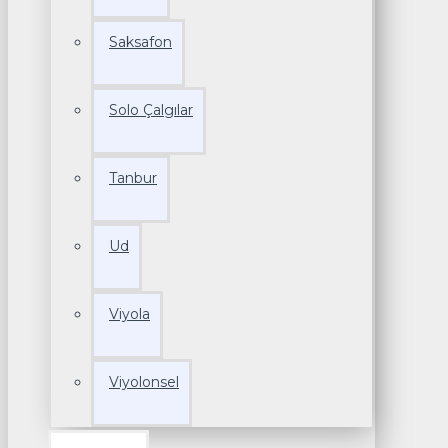
Saksafon
Solo Çalgılar
Tanbur
Ud
Viyola
Viyolonsel