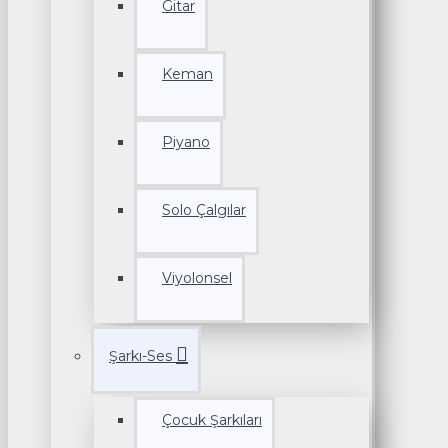
Gitar
Keman
Piyano
Solo Çalgılar
Viyolonsel
Şarkı-Ses
Çocuk Şarkıları