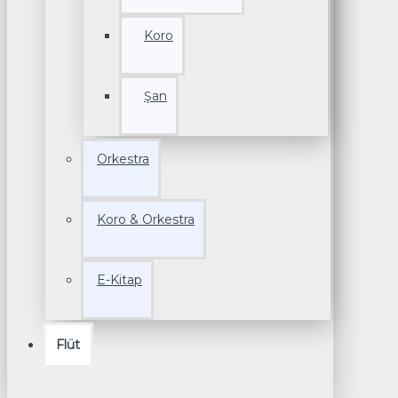
Koro
Şan
Orkestra
Koro & Orkestra
E-Kitap
Flüt