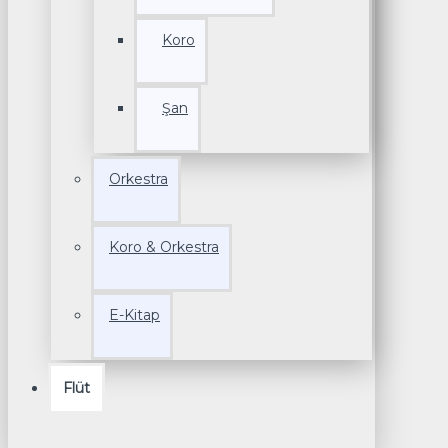
Koro
Şan
Orkestra
Koro & Orkestra
E-Kitap
Flüt