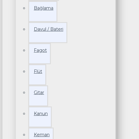
Bağlama
Davul / Bateri
Fagot
Flüt
Gitar
Kanun
Keman