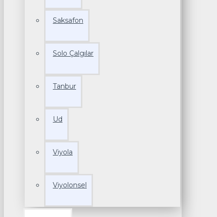
Saksafon
Solo Çalgılar
Tanbur
Ud
Viyola
Viyolonsel