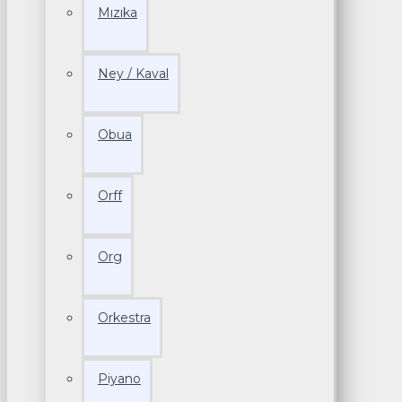
Mızıka
Ney / Kaval
Obua
Orff
Org
Orkestra
Piyano