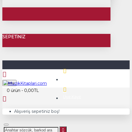
SEPETINIZ
Üye Girişi
Menu
0 ürün - 0,00TL
Üye Kayıt
Alışveriş sepetiniz boş!