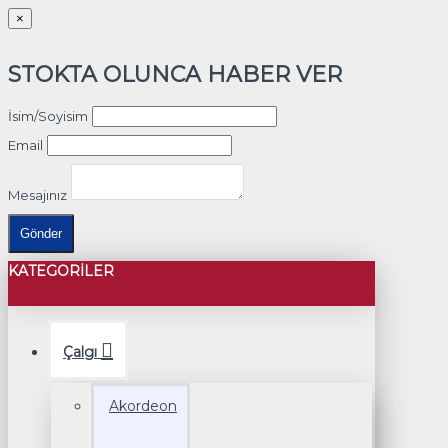
×
STOKTA OLUNCA HABER VER
İsim/Soyisim
Email
Mesajınız
Gönder
KATEGORILER
Çalgı
Akordeon