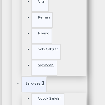
Gitar
Keman
Piyano
Solo Çalgılar
Viyolonsel
Şarkı-Ses
Çocuk Şarkıları