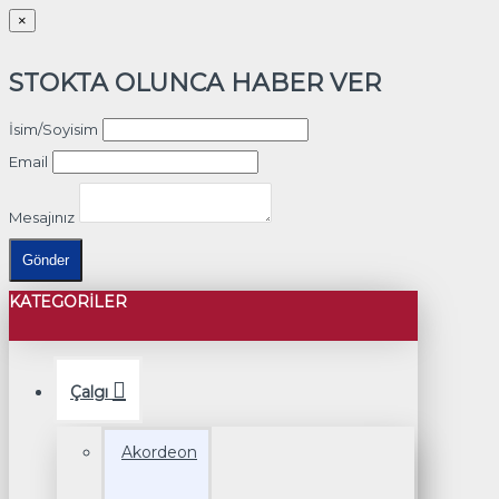
×
STOKTA OLUNCA HABER VER
İsim/Soyisim
Email
Mesajınız
Gönder
KATEGORILER
Çalgı
Akordeon