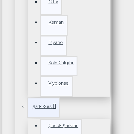
Gitar
Keman
Piyano
Solo Çalgılar
Viyolonsel
Şarkı-Ses
Çocuk Şarkıları