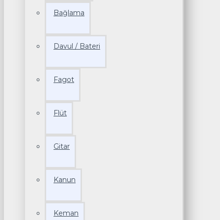
Bağlama
Davul / Bateri
Fagot
Flüt
Gitar
Kanun
Keman