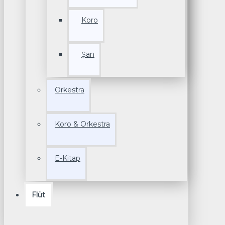
Koro
Şan
Orkestra
Koro & Orkestra
E-Kitap
Flüt