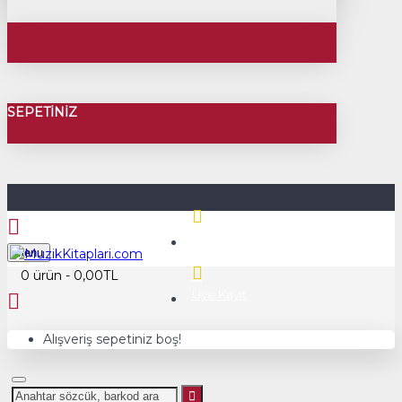
SEPETINIZ
Üye Girişi
Menu
0 ürün - 0,00TL
Üye Kayıt
Alışveriş sepetiniz boş!