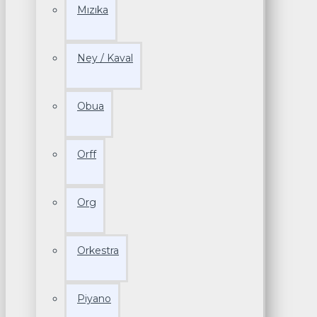
Mızıka
Ney / Kaval
Obua
Orff
Org
Orkestra
Piyano