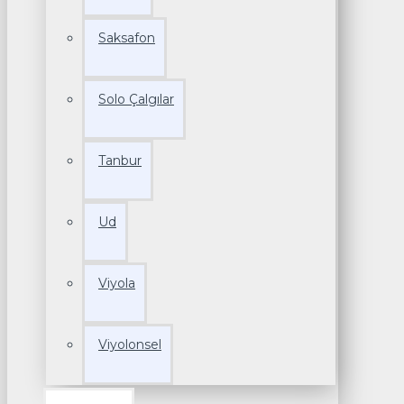
Saksafon
Solo Çalgılar
Tanbur
Ud
Viyola
Viyolonsel