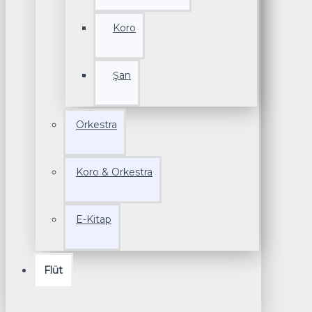
Koro
Şan
Orkestra
Koro & Orkestra
E-Kitap
Flüt