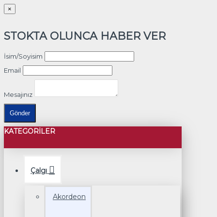
×
STOKTA OLUNCA HABER VER
İsim/Soyisim
Email
Mesajınız
Gönder
KATEGORILER
Çalgı
Akordeon