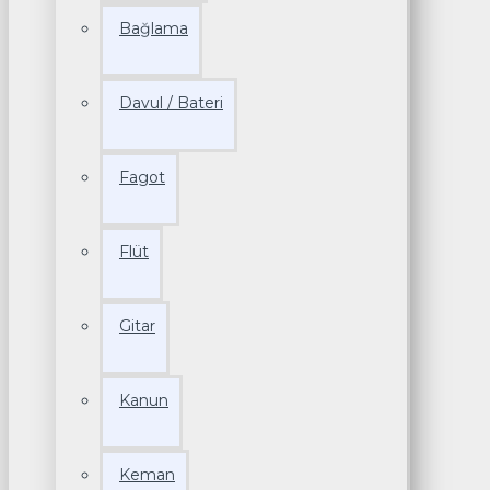
Bağlama
Davul / Bateri
Fagot
Flüt
Gitar
Kanun
Keman