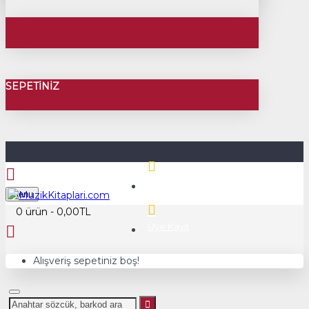
SEPETINIZ
Üye Girişi
Menu
0 ürün - 0,00TL
Üye Kayıt
Alışveriş sepetiniz boş!