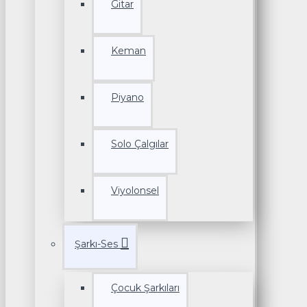
Gitar
Keman
Piyano
Solo Çalgılar
Viyolonsel
Şarkı-Ses
Çocuk Şarkıları