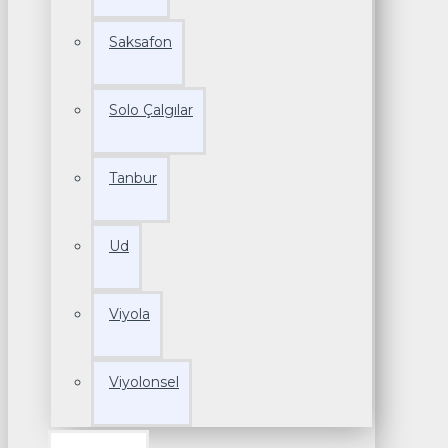
Saksafon
Solo Çalgılar
Tanbur
Ud
Viyola
Viyolonsel