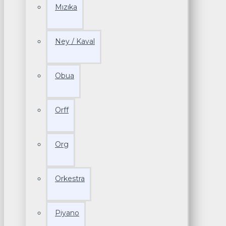
Mızıka
Ney / Kaval
Obua
Orff
Org
Orkestra
Piyano