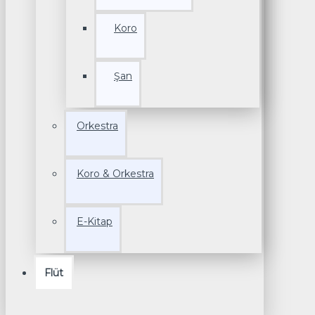
Koro
Şan
Orkestra
Koro & Orkestra
E-Kitap
Flüt