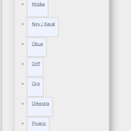
Mızıka
Ney / Kaval
Obua
Orff
Org
Orkestra
Piyano