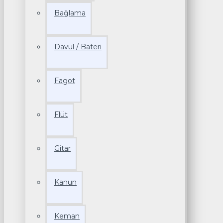
Bağlama
Davul / Bateri
Fagot
Flüt
Gitar
Kanun
Keman