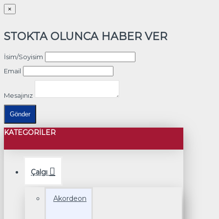
×
STOKTA OLUNCA HABER VER
İsim/Soyisim
Email
Mesajınız
Gönder
KATEGORILER
Çalgı
Akordeon