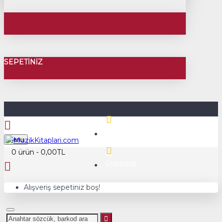
SEPETINIZ
Üye Girişi
Menu
0 ürün - 0,00TL
Üye Kayıt
Alışveriş sepetiniz boş!