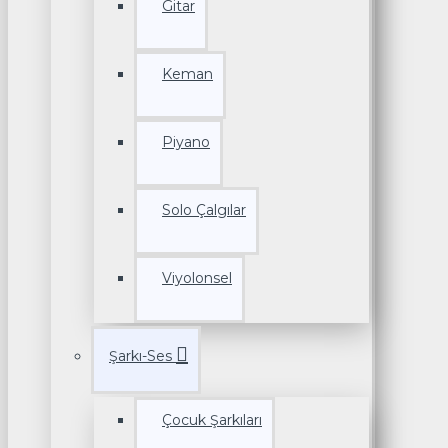
Gitar
Keman
Piyano
Solo Çalgılar
Viyolonsel
Şarkı-Ses
Çocuk Şarkıları