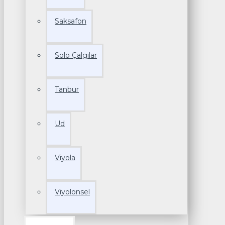
Saksafon
Solo Çalgılar
Tanbur
Ud
Viyola
Viyolonsel