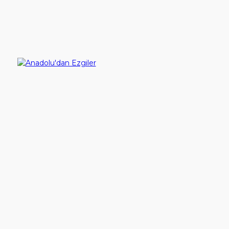
Ürün Karşılaştırma (0)
YouTube
Sırala:
İletişim
Göster:
Giriş Yap
Anadolu'dan Ezgiler
200,00TL
Hesap Aç
Sepete Ekle
Gösterilen: 1 ile 1 arası, toplam: 1 (1 Sayfa)
İletişim
Çalışma Günlerimiz
Pazartesi - Cuma