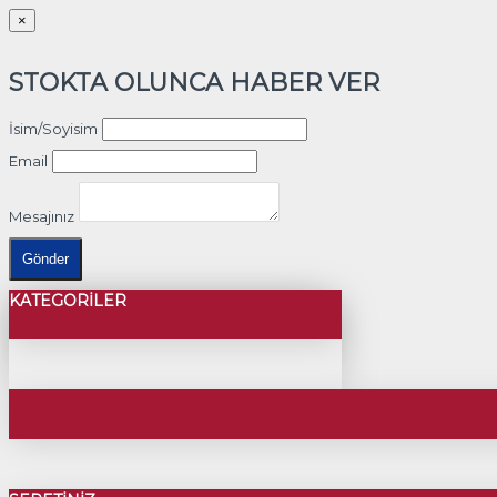
×
STOKTA OLUNCA HABER VER
İsim/Soyisim
Email
Mesajınız
Gönder
KATEGORILER