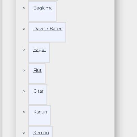
Bağlama
Davul / Bateri
Fagot
Flüt
Gitar
Kanun
Keman