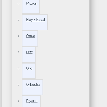
Mızıka
Ney / Kaval
Obua
Orff
Org
Orkestra
Piyano