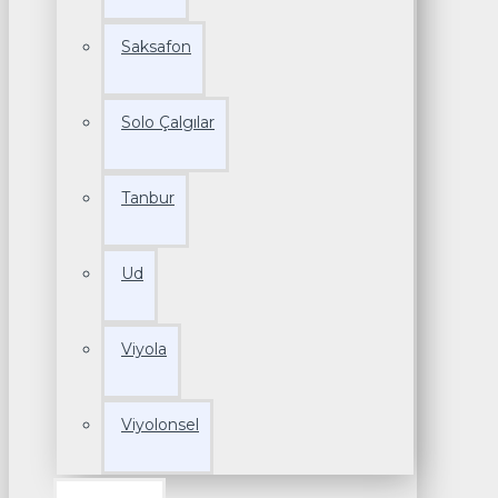
Saksafon
Solo Çalgılar
Tanbur
Ud
Viyola
Viyolonsel