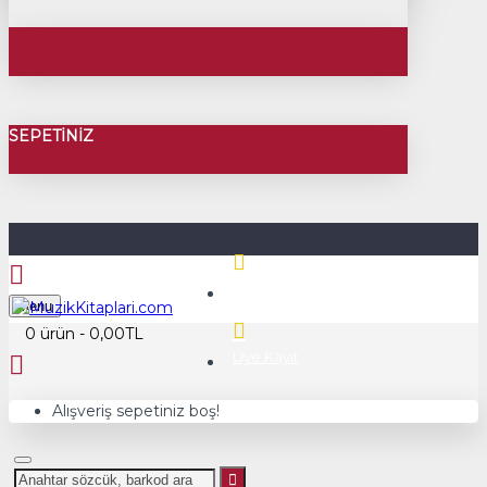
SEPETINIZ
Üye Girişi
Menu
0 ürün - 0,00TL
Üye Kayıt
Alışveriş sepetiniz boş!