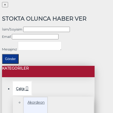
×
STOKTA OLUNCA HABER VER
İsim/Soyisim
Email
Mesajınız
Gönder
KATEGORILER
Çalgı
Akordeon