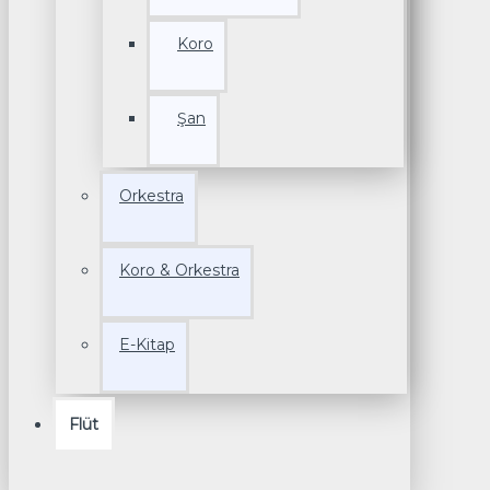
Koro
Şan
Orkestra
Koro & Orkestra
E-Kitap
Flüt