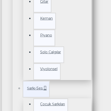
Gitar
Keman
Piyano
Solo Çalgılar
Viyolonsel
Şarkı-Ses
Çocuk Şarkıları