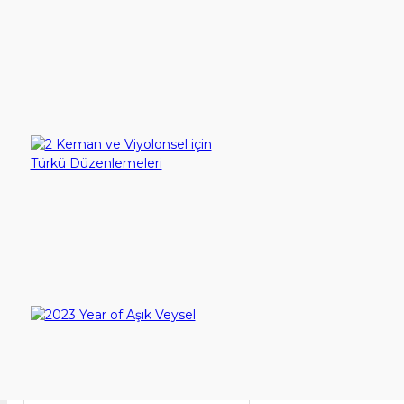
10 Etudes for Guitar - Gitar için 10 Etüt
60,00TL
Sepete Ekle
2 Keman ve Viyolonsel için Türkü Düzenlemeleri
375,00TL
Sepete Ekle
2023 Year of Aşık Veysel
1.200,00TL