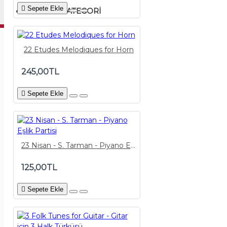
Sepete Ekle
GENEL KATEGORI
22 Etudes Melodiques for Horn
245,00TL
Sepete Ekle
23 Nisan - S. Tarman - Piyano Eşlik Partisi
125,00TL
Sepete Ekle