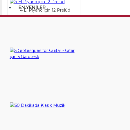
EN YENILER
4 El Piyano için 12 Prelüd
400,00TL
Sepete Ekle
5 Grotesques for Guitar - Gitar için 5 Garotesk
60,00TL
Sepete Ekle
60 Dakikada Klasik Müzik
250,00TL