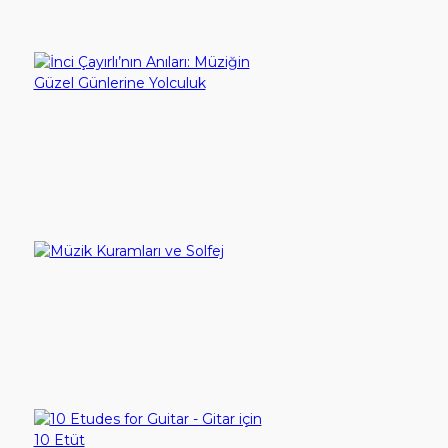
YouTube
Göster:
İletişim
İnci Çayırlı’nın Anıları: Müziğin Güzel Günlerine Yolculuk
Giriş Yap
300,00TL
Sepete Ekle
Hesap Aç
Müzik Kuramları ve Solfej
100,00TL
Sepete Ekle