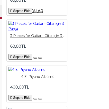
60,00TL
PDF NOTALAR
Sepete Ekle
3 Pieces for Guitar - Gitar için 3 Parça
60,00TL
Sepete Ekle
4 El Piyano Albümü
400,00TL
Sepete Ekle