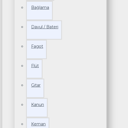
Bağlama
Davul / Bateri
Fagot
Flüt
Gitar
Kanun
Keman