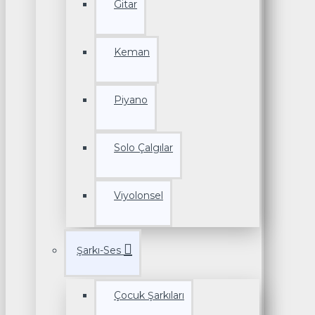
Gitar
Keman
Piyano
Solo Çalgılar
Viyolonsel
Şarkı-Ses
Çocuk Şarkıları