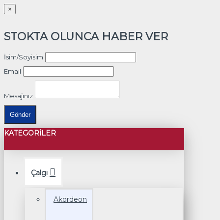
×
STOKTA OLUNCA HABER VER
İsim/Soyisim
Email
Mesajınız
Gönder
KATEGORILER
Çalgı
Akordeon