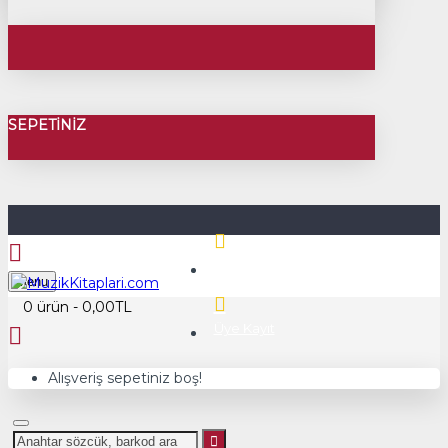
SEPETINIZ
Üye Girişi
Menu
0 ürün - 0,00TL
Üye Kayıt
Alışveriş sepetiniz boş!