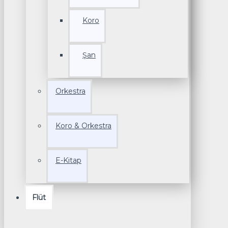
Koro
Şan
Orkestra
Koro & Orkestra
E-Kitap
Flüt