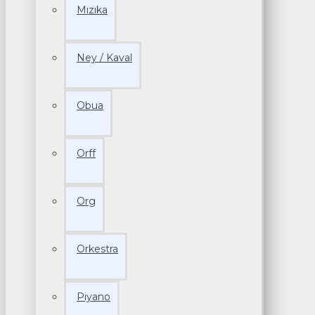
Mızıka
Ney / Kaval
Obua
Orff
Org
Orkestra
Piyano