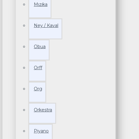
Mızıka
Ney / Kaval
Obua
Orff
Org
Orkestra
Piyano