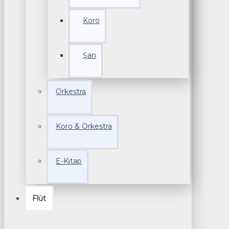
Koro
Şan
Orkestra
Koro & Orkestra
E-Kitap
Flüt