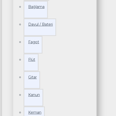
Bağlama
Davul / Bateri
Fagot
Flüt
Gitar
Kanun
Keman