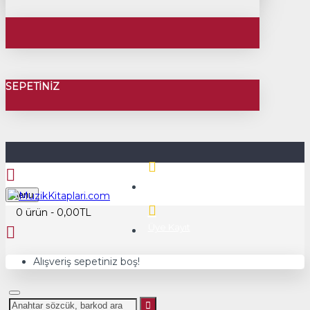
SEPETINIZ
Üye Girişi
Menu
0 ürün - 0,00TL
Üye Kayıt
Alışveriş sepetiniz boş!