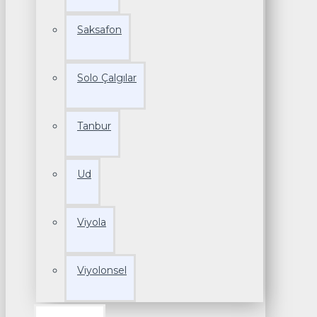
Saksafon
Solo Çalgılar
Tanbur
Ud
Viyola
Viyolonsel