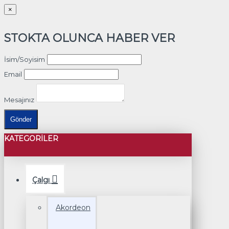
×
STOKTA OLUNCA HABER VER
İsim/Soyisim
Email
Mesajınız
Gönder
KATEGORILER
Çalgı
Akordeon