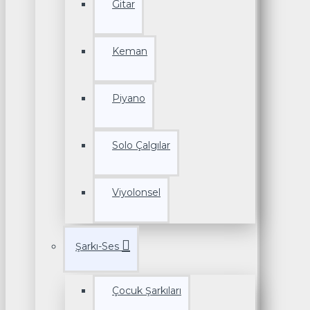
Gitar
Keman
Piyano
Solo Çalgılar
Viyolonsel
Şarkı-Ses
Çocuk Şarkıları