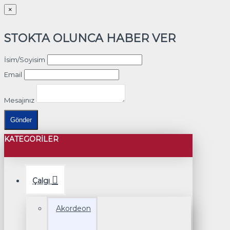
×
STOKTA OLUNCA HABER VER
İsim/Soyisim
Email
Mesajınız
Gönder
KATEGORILER
Çalgı
Akordeon