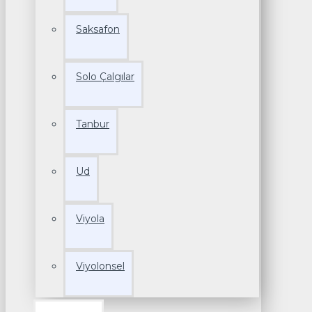
Saksafon
Solo Çalgılar
Tanbur
Ud
Viyola
Viyolonsel