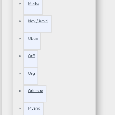
Mızıka
Ney / Kaval
Obua
Orff
Org
Orkestra
Piyano