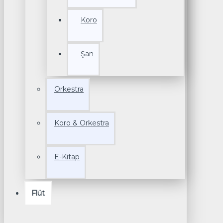
Koro
Şan
Orkestra
Koro & Orkestra
E-Kitap
Flüt