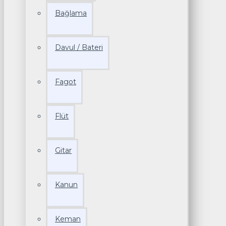
Bağlama
Davul / Bateri
Fagot
Flüt
Gitar
Kanun
Keman