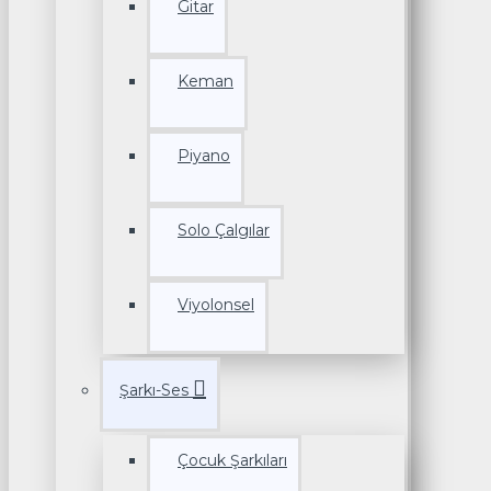
Gitar
Keman
Piyano
Solo Çalgılar
Viyolonsel
Şarkı-Ses
Çocuk Şarkıları