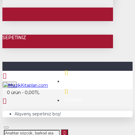
SEPETINIZ
Üye Girişi
Menu
0 ürün - 0,00TL
Üye Kayıt
Alışveriş sepetiniz boş!