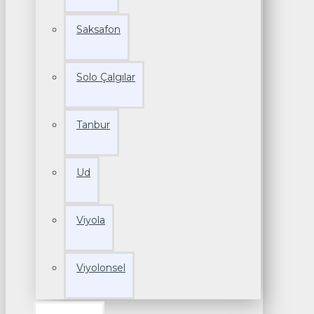
Saksafon
Solo Çalgılar
Tanbur
Ud
Viyola
Viyolonsel