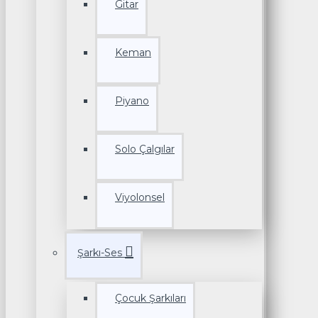
Gitar
Keman
Piyano
Solo Çalgılar
Viyolonsel
Şarkı-Ses
Çocuk Şarkıları