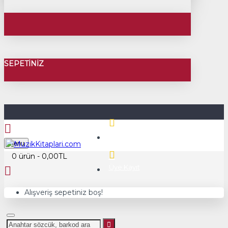
SEPETINIZ
Üye Girişi
Menu
0 ürün - 0,00TL
Üye Kayıt
Alışveriş sepetiniz boş!