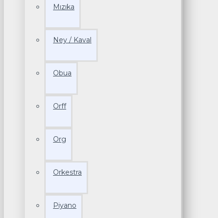
Mızıka
Ney / Kaval
Obua
Orff
Org
Orkestra
Piyano