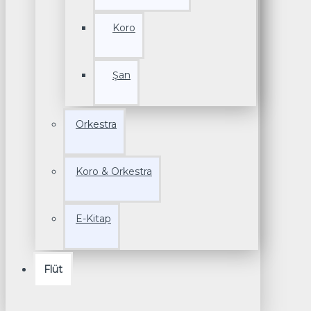
Koro
Şan
Orkestra
Koro & Orkestra
E-Kitap
Flüt