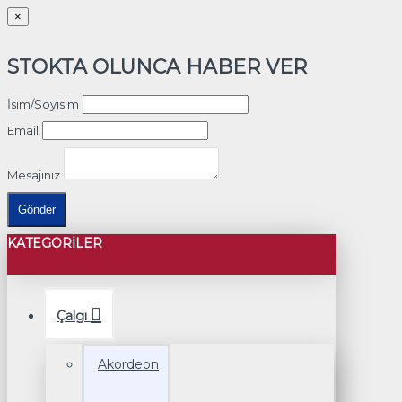
×
STOKTA OLUNCA HABER VER
İsim/Soyisim
Email
Mesajınız
Gönder
KATEGORILER
Çalgı
Akordeon