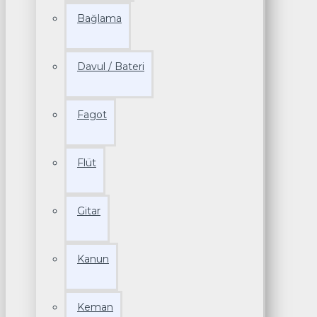
Bağlama
Davul / Bateri
Fagot
Flüt
Gitar
Kanun
Keman