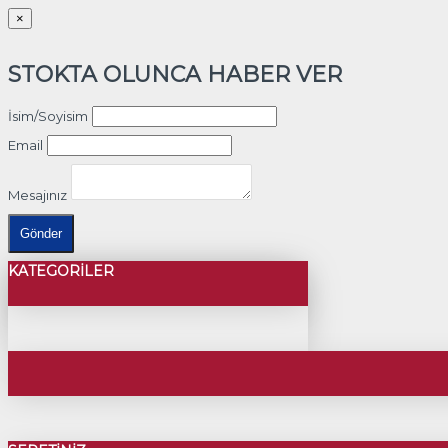
×
STOKTA OLUNCA HABER VER
İsim/Soyisim
Email
Mesajınız
Gönder
KATEGORILER