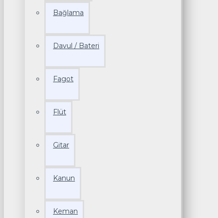
Bağlama
Davul / Bateri
Fagot
Flüt
Gitar
Kanun
Keman