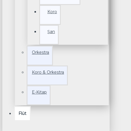
Koro
Şan
Orkestra
Koro & Orkestra
E-Kitap
Flüt