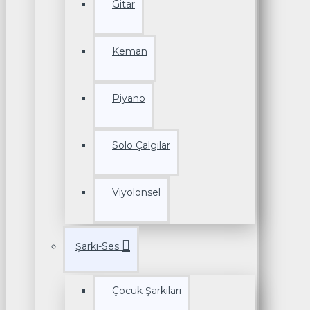
Gitar
Keman
Piyano
Solo Çalgılar
Viyolonsel
Şarkı-Ses
Çocuk Şarkıları