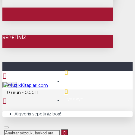
SEPETINIZ
Üye Girişi
Menu
0 ürün - 0,00TL
Üye Kayıt
Alışveriş sepetiniz boş!