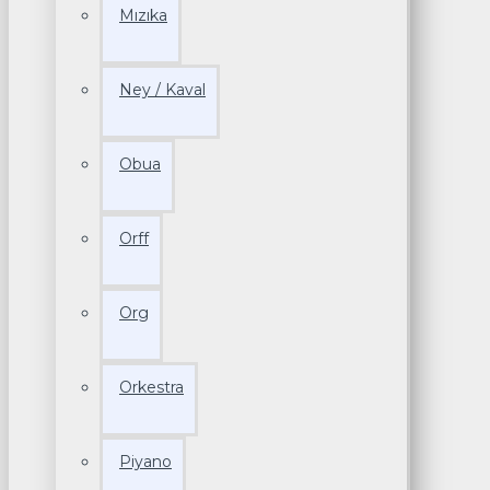
Mızıka
Ney / Kaval
Obua
Orff
Org
Orkestra
Piyano