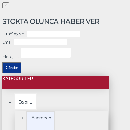
×
STOKTA OLUNCA HABER VER
İsim/Soyisim
Email
Mesajınız
Gönder
KATEGORILER
Çalgı
Akordeon