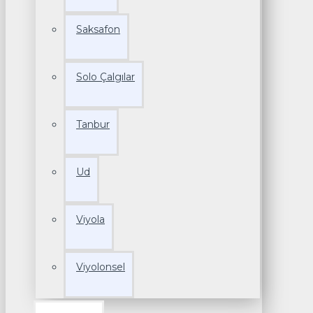
Saksafon
Solo Çalgılar
Tanbur
Ud
Viyola
Viyolonsel