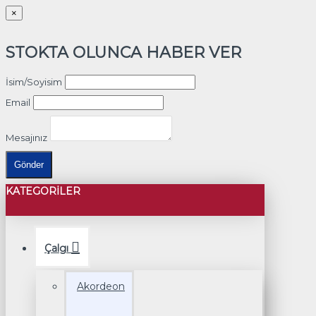
×
STOKTA OLUNCA HABER VER
İsim/Soyisim
Email
Mesajınız
Gönder
KATEGORILER
Çalgı
Akordeon