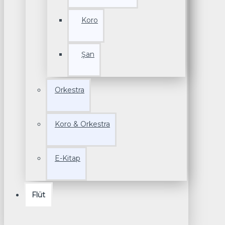
Koro
Şan
Orkestra
Koro & Orkestra
E-Kitap
Flüt