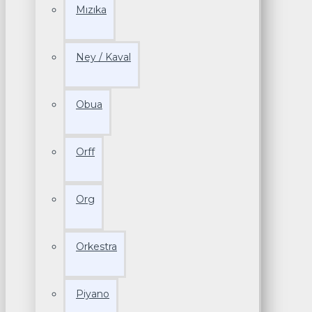
Mızıka
Ney / Kaval
Obua
Orff
Org
Orkestra
Piyano