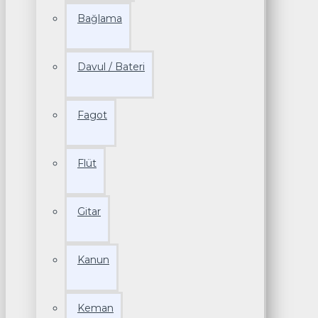
Bağlama
Davul / Bateri
Fagot
Flüt
Gitar
Kanun
Keman