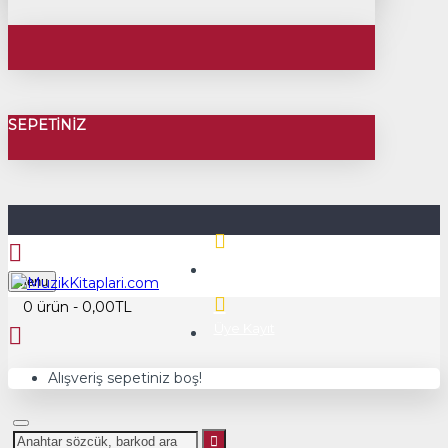
SEPETINIZ
Üye Girişi
Menu
0 ürün - 0,00TL
Üye Kayıt
Alışveriş sepetiniz boş!