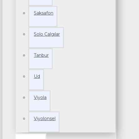
Saksafon
Solo Çalgılar
Tanbur
Ud
Viyola
Viyolonsel