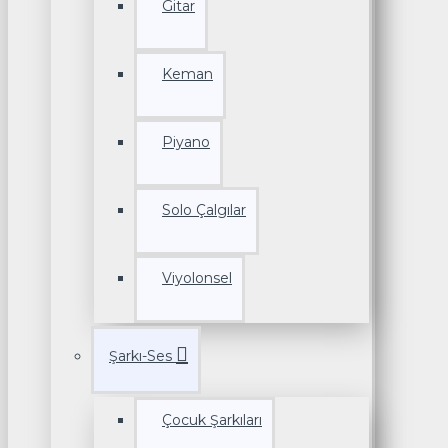
Gitar
Keman
Piyano
Solo Çalgılar
Viyolonsel
Şarkı-Ses
Çocuk Şarkıları