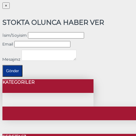
×
STOKTA OLUNCA HABER VER
İsim/Soyisim
Email
Mesajınız
Gönder
KATEGORILER