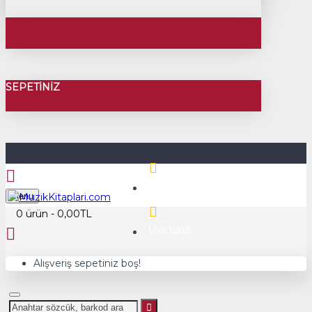
SEPETINIZ
Üye Girişi
Menu
0 ürün - 0,00TL
Üye Kayıt
Alışveriş sepetiniz boş!