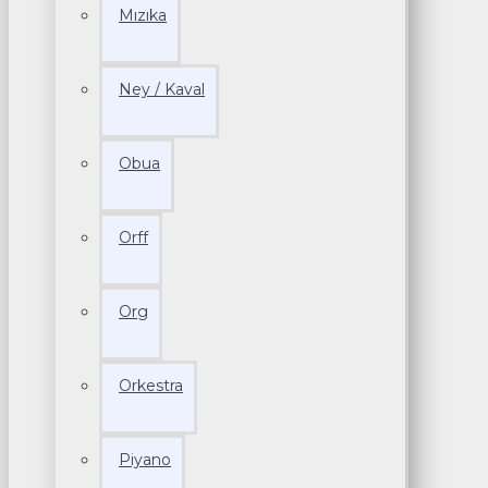
Mızıka
Ney / Kaval
Obua
Orff
Org
Orkestra
Piyano