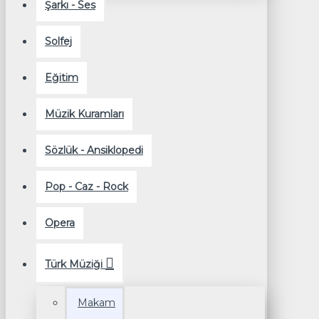
Şarkı - Ses
Solfej
Eğitim
Müzik Kuramları
Sözlük - Ansiklopedi
Pop - Caz - Rock
Opera
Türk Müziği
Makam