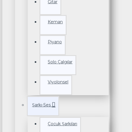
Gitar
Keman
Piyano
Solo Çalgılar
Viyolonsel
Şarkı-Ses
Çocuk Şarkıları