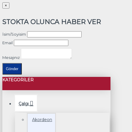
×
STOKTA OLUNCA HABER VER
İsim/Soyisim
Email
Mesajınız
Gönder
KATEGORILER
Çalgı
Akordeon