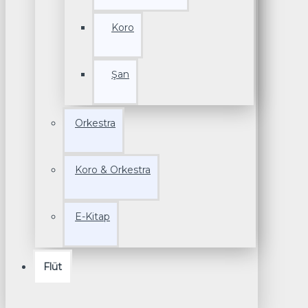
Koro
Şan
Orkestra
Koro & Orkestra
E-Kitap
Flüt