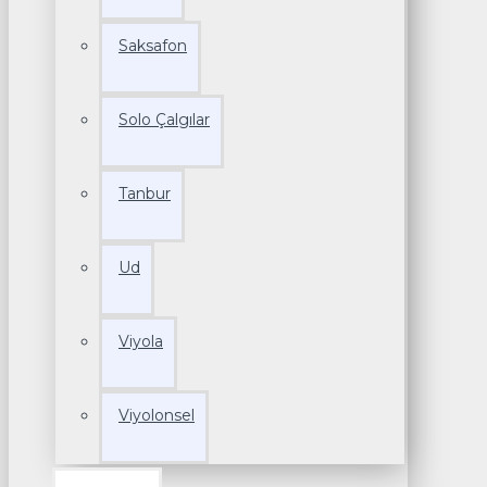
Saksafon
Solo Çalgılar
Tanbur
Ud
Viyola
Viyolonsel