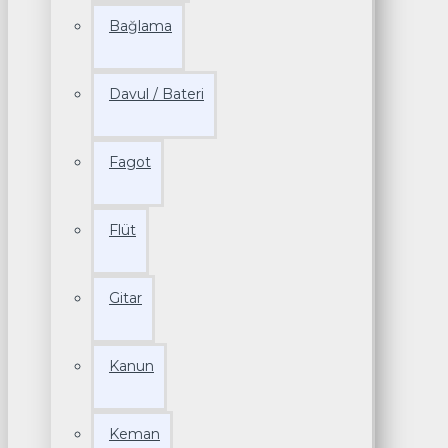
Bağlama
Davul / Bateri
Fagot
Flüt
Gitar
Kanun
Keman