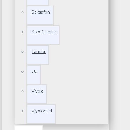
Saksafon
Solo Çalgılar
Tanbur
Ud
Viyola
Viyolonsel