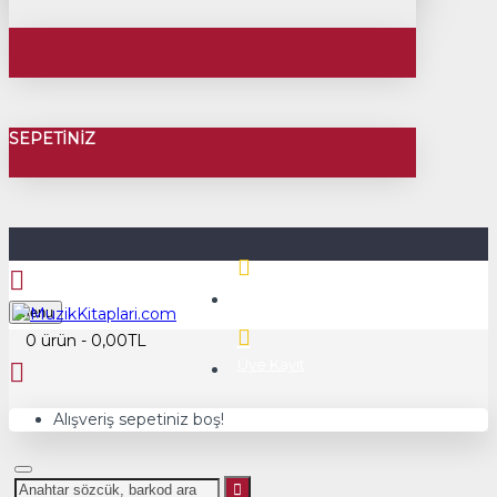
SEPETINIZ
Üye Girişi
Menu
0 ürün - 0,00TL
Üye Kayıt
Alışveriş sepetiniz boş!