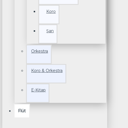
Koro
Şan
Orkestra
Koro & Orkestra
E-Kitap
Flüt