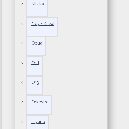
Mızıka
Ney / Kaval
Obua
Orff
Org
Orkestra
Piyano