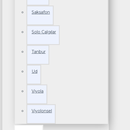
Saksafon
Solo Çalgılar
Tanbur
Ud
Viyola
Viyolonsel