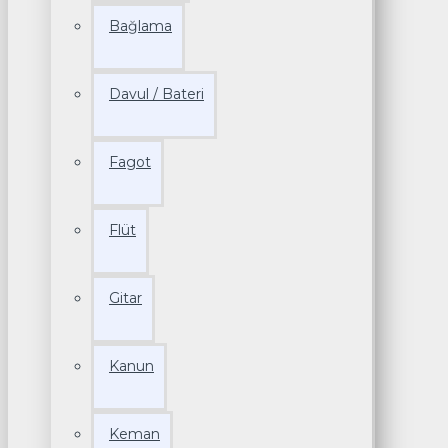
Bağlama
Davul / Bateri
Fagot
Flüt
Gitar
Kanun
Keman