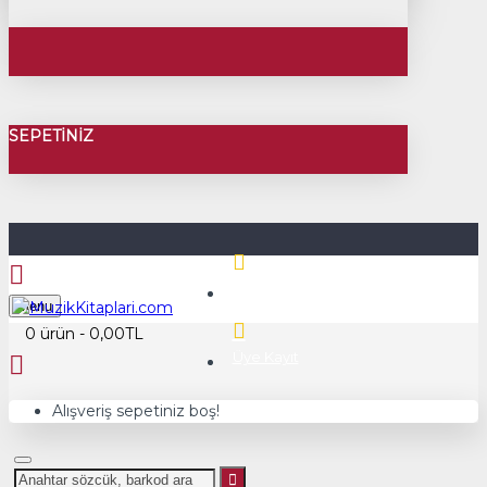
SEPETINIZ
Üye Girişi
Menu
0 ürün - 0,00TL
Üye Kayıt
Alışveriş sepetiniz boş!