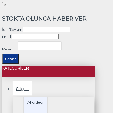
×
STOKTA OLUNCA HABER VER
İsim/Soyisim
Email
Mesajınız
Gönder
KATEGORILER
Çalgı
Akordeon