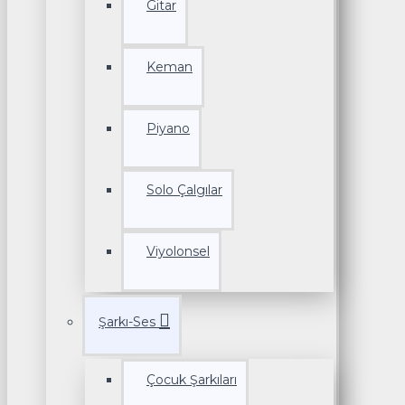
Gitar
Keman
Piyano
Solo Çalgılar
Viyolonsel
Şarkı-Ses
Çocuk Şarkıları