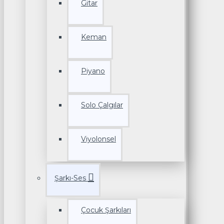
Gitar
Keman
Piyano
Solo Çalgılar
Viyolonsel
Şarkı-Ses
Çocuk Şarkıları