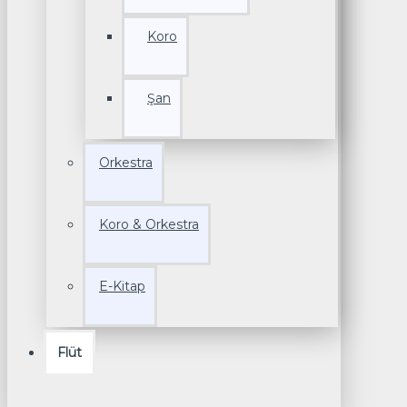
Koro
Şan
Orkestra
Koro & Orkestra
E-Kitap
Flüt