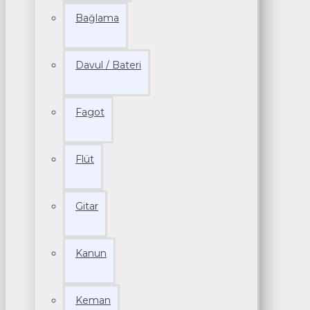
Bağlama
Davul / Bateri
Fagot
Flüt
Gitar
Kanun
Keman