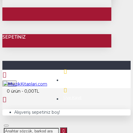
SEPETINIZ
Üye Girişi
Menu
0 ürün - 0,00TL
Üye Kayıt
Alışveriş sepetiniz boş!