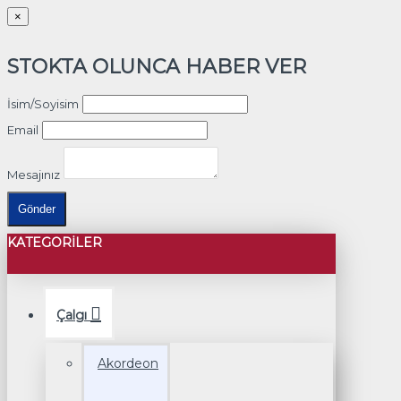
×
STOKTA OLUNCA HABER VER
İsim/Soyisim
Email
Mesajınız
Gönder
KATEGORILER
Çalgı
Akordeon