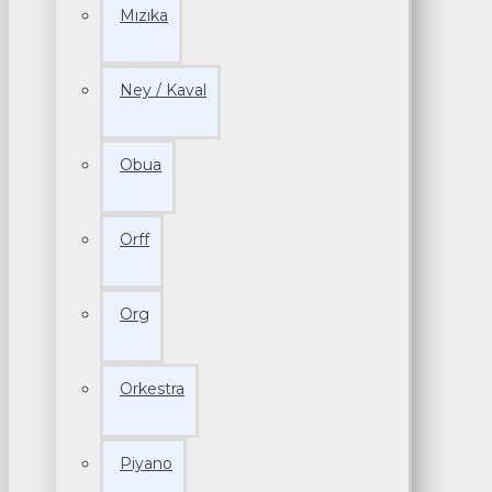
Mızıka
Ney / Kaval
Obua
Orff
Org
Orkestra
Piyano