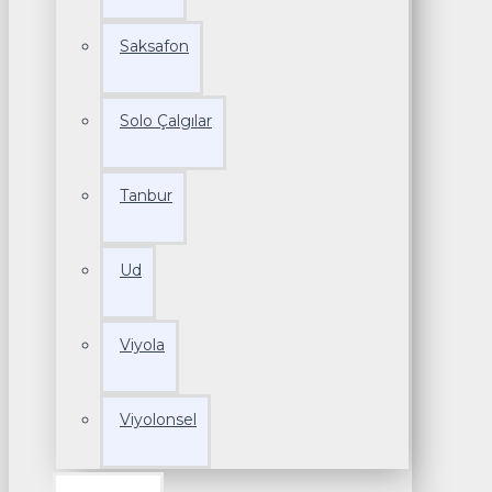
Saksafon
Solo Çalgılar
Tanbur
Ud
Viyola
Viyolonsel