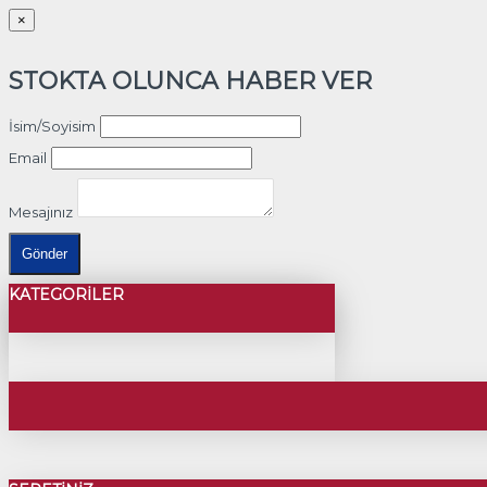
×
STOKTA OLUNCA HABER VER
İsim/Soyisim
Email
Mesajınız
Gönder
KATEGORILER