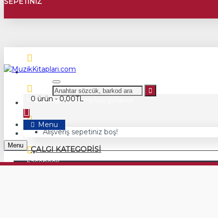
SEPETINIZ
Anasayfa
0 ürün - 0,00TL
MuzikKitaplari.com'a hoş geldiniz!
Menu
Müzik Eğitimi Yayınları
Alışveriş sepetiniz boş!
Menu
ÇALGI KATEGORISI
Facebook
Efege
Listelenecek bir ürün yok
İnstagram