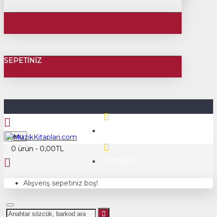
SEPETINIZ
Üye Girişi
Menu
0 ürün - 0,00TL
Üye Kayıt
Alışveriş sepetiniz boş!