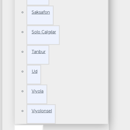
Saksafon
Solo Çalgılar
Tanbur
Ud
Viyola
Viyolonsel