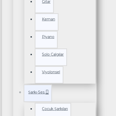
Gitar
Keman
Piyano
Solo Çalgılar
Viyolonsel
Şarkı-Ses
Çocuk Şarkıları