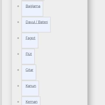
Bağlama
Davul / Bateri
Fagot
Flüt
Gitar
Kanun
Keman