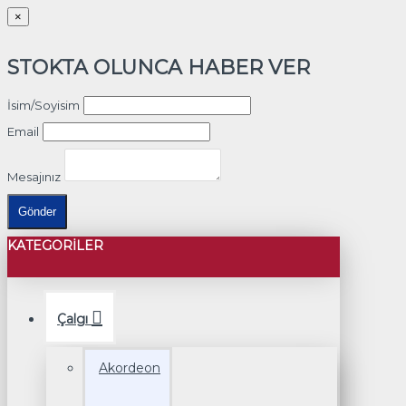
×
STOKTA OLUNCA HABER VER
İsim/Soyisim
Email
Mesajınız
Gönder
KATEGORILER
Çalgı
Akordeon