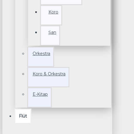
Koro
Şan
Orkestra
Koro & Orkestra
E-Kitap
Flüt