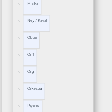
Mızıka
Ney / Kaval
Obua
Orff
Org
Orkestra
Piyano