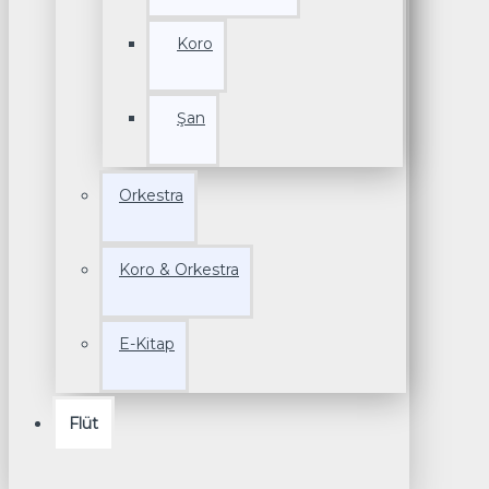
Koro
Şan
Orkestra
Koro & Orkestra
E-Kitap
Flüt