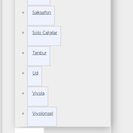
Saksafon
Solo Çalgılar
Tanbur
Ud
Viyola
Viyolonsel