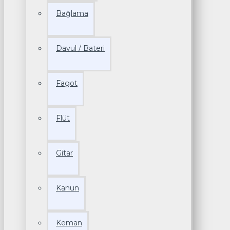
Bağlama
Davul / Bateri
Fagot
Flüt
Gitar
Kanun
Keman