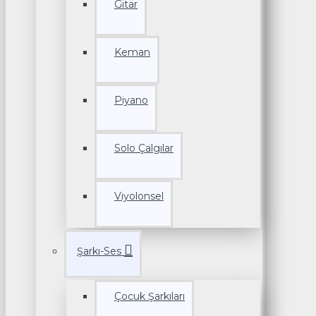
Gitar
Keman
Piyano
Solo Çalgılar
Viyolonsel
Şarkı-Ses
Çocuk Şarkıları