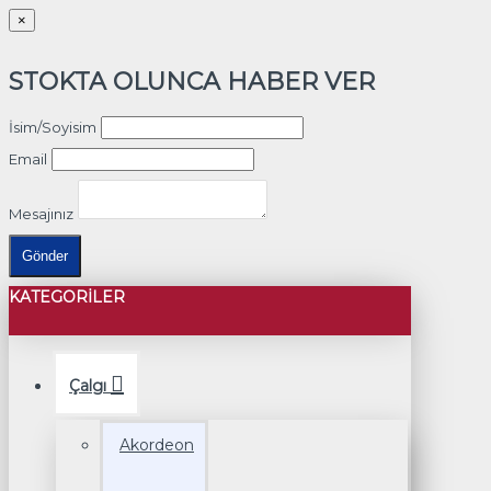
×
STOKTA OLUNCA HABER VER
İsim/Soyisim
Email
Mesajınız
Gönder
KATEGORILER
Çalgı
Akordeon