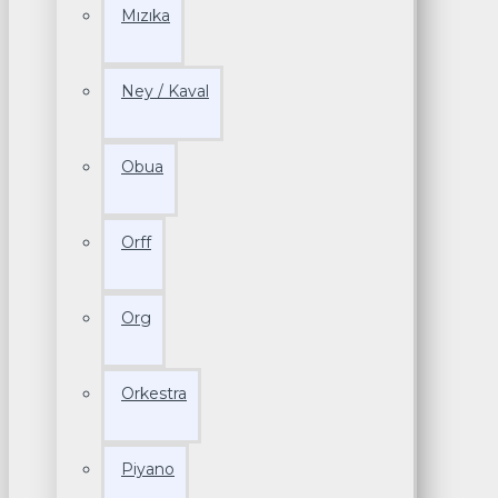
Mızıka
Ney / Kaval
Obua
Orff
Org
Orkestra
Piyano