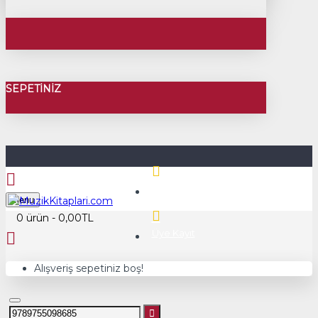
SEPETINIZ
Üye Girişi
Menu
0 ürün - 0,00TL
Üye Kayıt
Alışveriş sepetiniz boş!