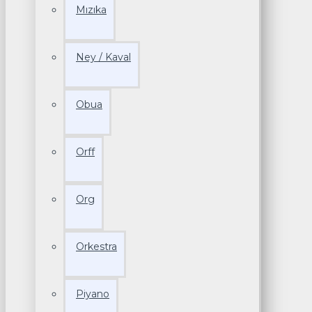
Mızıka
Ney / Kaval
Obua
Orff
Org
Orkestra
Piyano