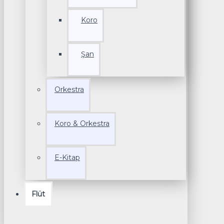
Koro
Şan
Orkestra
Koro & Orkestra
E-Kitap
Flüt