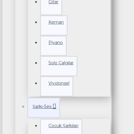
Gitar
Keman
Piyano
Solo Çalgılar
Viyolonsel
Şarkı-Ses
Çocuk Şarkıları