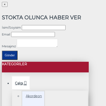
×
STOKTA OLUNCA HABER VER
İsim/Soyisim
Email
Mesajınız
Gönder
KATEGORILER
Çalgı
Akordeon