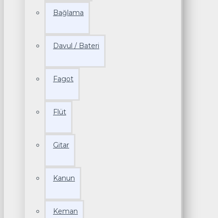
Bağlama
Davul / Bateri
Fagot
Flüt
Gitar
Kanun
Keman