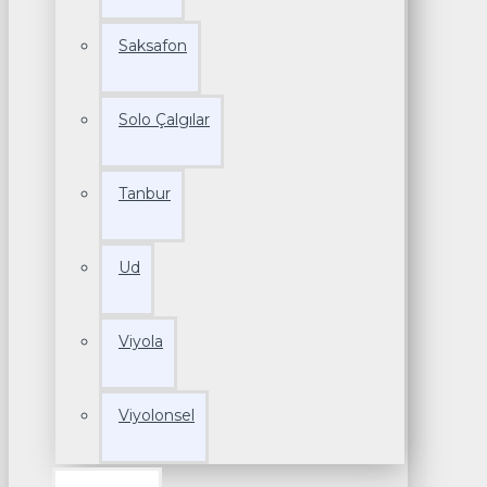
Saksafon
Solo Çalgılar
Tanbur
Ud
Viyola
Viyolonsel