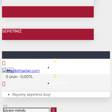
SEPETINIZ
Üye Girişi
Menu
0 ürün - 0,00TL
Üye Kayıt
Alışveriş sepetiniz boş!