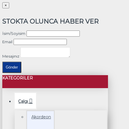
×
STOKTA OLUNCA HABER VER
İsim/Soyisim
Email
Mesajınız
Gönder
KATEGORILER
Çalgı
Akordeon