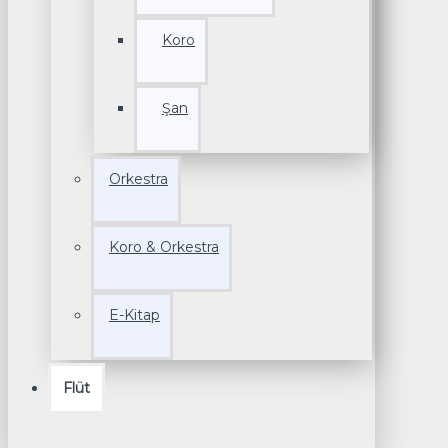
Koro
Şan
Orkestra
Koro & Orkestra
E-Kitap
Flüt