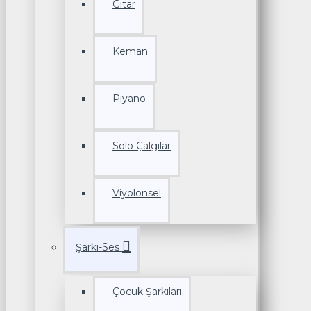
Gitar
Keman
Piyano
Solo Çalgılar
Viyolonsel
Şarkı-Ses
Çocuk Şarkıları