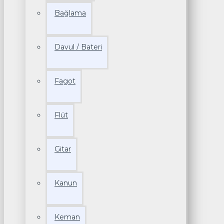
Bağlama
Davul / Bateri
Fagot
Flüt
Gitar
Kanun
Keman