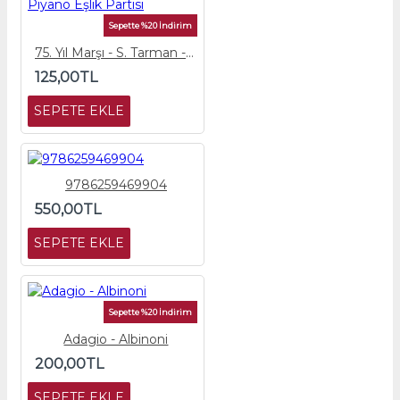
Sepette %20 İndirim
75. Yıl Marşı - S. Tarman - Piyano Eşlik Partisi
125,00TL
SEPETE EKLE
9786259469904
550,00TL
SEPETE EKLE
Sepette %20 İndirim
Adagio - Albinoni
200,00TL
SEPETE EKLE