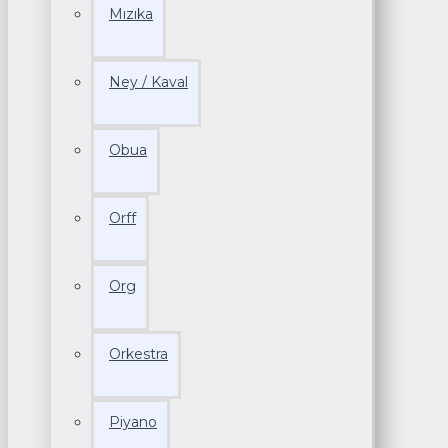
Mızıka
Ney / Kaval
Obua
Orff
Org
Orkestra
Piyano