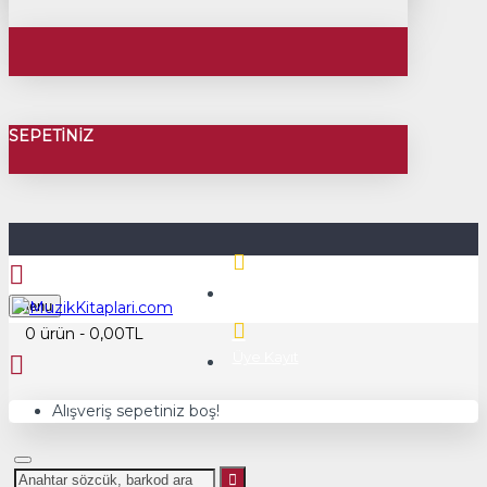
SEPETINIZ
Üye Girişi
Menu
0 ürün - 0,00TL
Üye Kayıt
Alışveriş sepetiniz boş!