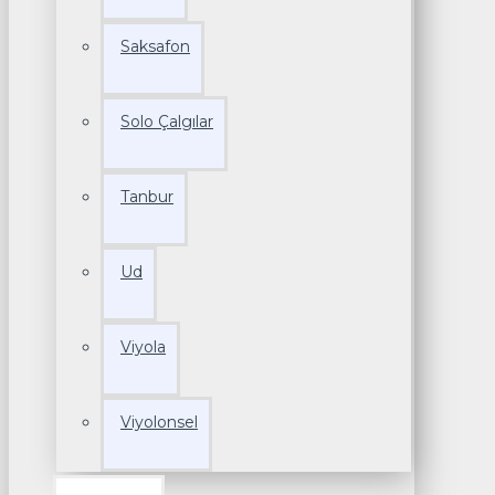
Saksafon
Solo Çalgılar
Tanbur
Ud
Viyola
Viyolonsel