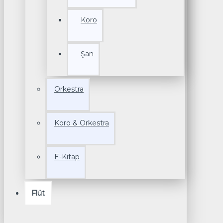
Koro
Şan
Orkestra
Koro & Orkestra
E-Kitap
Flüt