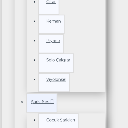
Gitar
Keman
Piyano
Solo Çalgılar
Viyolonsel
Şarkı-Ses
Çocuk Şarkıları