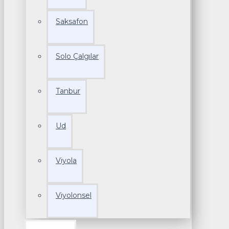
Saksafon
Solo Çalgılar
Tanbur
Ud
Viyola
Viyolonsel