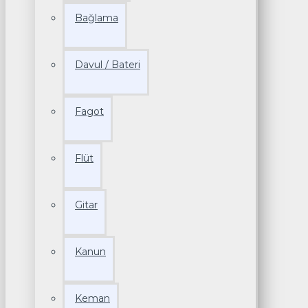
Bağlama
Davul / Bateri
Fagot
Flüt
Gitar
Kanun
Keman