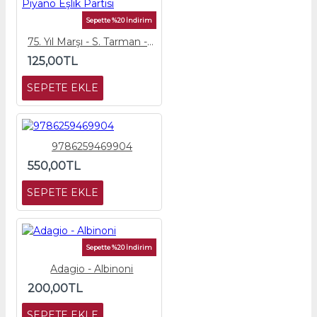
Sepette %20 İndirim
75. Yıl Marşı - S. Tarman - Piyano Eşlik Partisi
125,00TL
SEPETE EKLE
9786259469904
550,00TL
SEPETE EKLE
Sepette %20 İndirim
Adagio - Albinoni
200,00TL
SEPETE EKLE