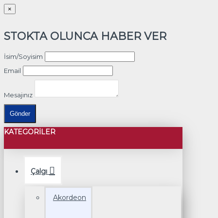
×
STOKTA OLUNCA HABER VER
İsim/Soyisim
Email
Mesajınız
Gönder
KATEGORILER
Çalgı
Akordeon