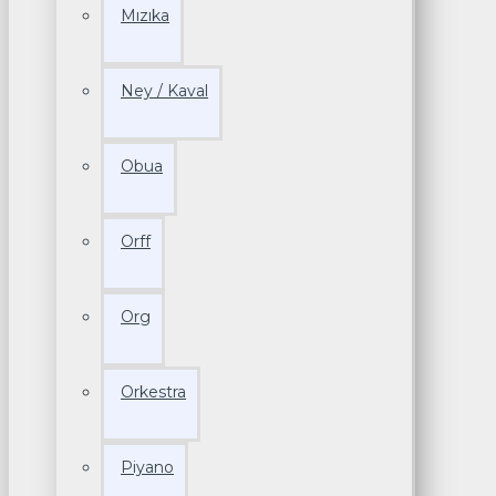
Mızıka
Ney / Kaval
Obua
Orff
Org
Orkestra
Piyano