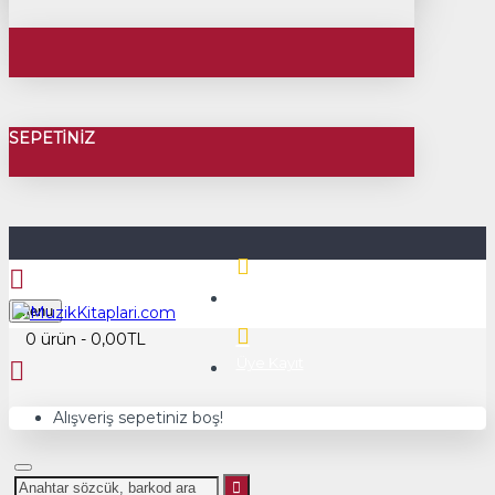
SEPETINIZ
Üye Girişi
Menu
0 ürün - 0,00TL
Üye Kayıt
Alışveriş sepetiniz boş!