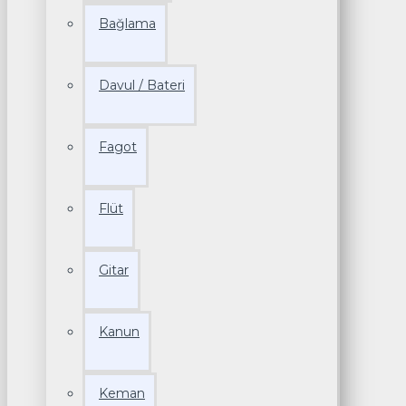
Bağlama
Davul / Bateri
Fagot
Flüt
Gitar
Kanun
Keman