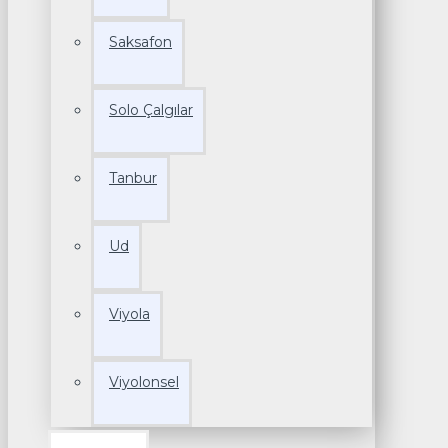
Saksafon
Solo Çalgılar
Tanbur
Ud
Viyola
Viyolonsel