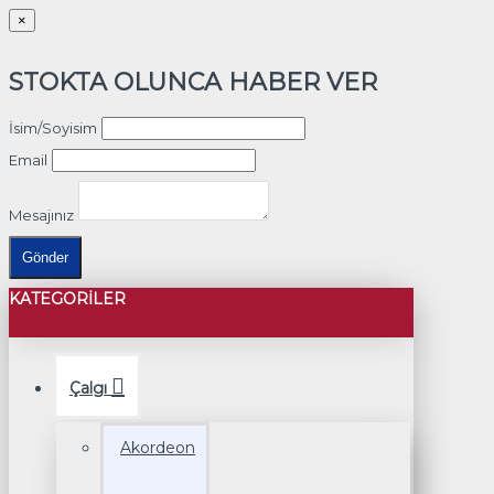
×
STOKTA OLUNCA HABER VER
İsim/Soyisim
Email
Mesajınız
Gönder
KATEGORILER
Çalgı
Akordeon