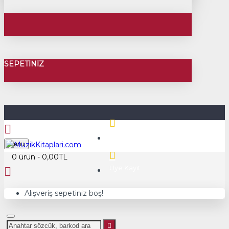
SEPETINIZ
Üye Girişi
Menu
0 ürün - 0,00TL
Üye Kayıt
Alışveriş sepetiniz boş!