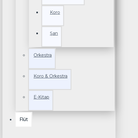
Koro
Şan
Orkestra
Koro & Orkestra
E-Kitap
Flüt