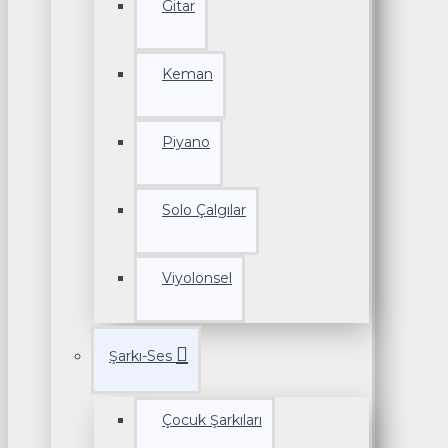
Gitar
Keman
Piyano
Solo Çalgılar
Viyolonsel
Şarkı-Ses
Çocuk Şarkıları