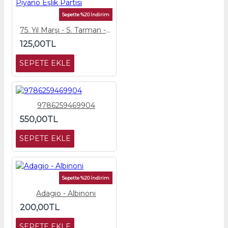
Sepette %20 İndirim
75. Yıl Marşı - S. Tarman - Piyano Eşlik Partisi
125,00TL
SEPETE EKLE
9786259469904
550,00TL
SEPETE EKLE
Sepette %20 İndirim
Adagio - Albinoni
200,00TL
SEPETE EKLE