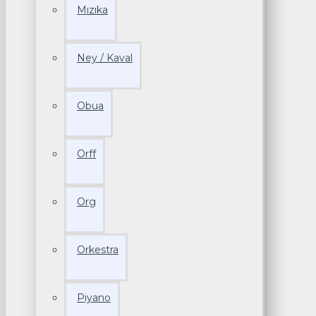
Mızıka
Ney / Kaval
Obua
Orff
Org
Orkestra
Piyano