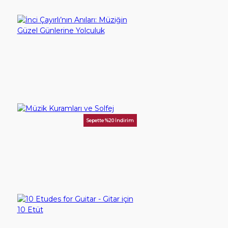
YouTube
İletişim
İnci Çayırlı’nın Anıları: Müziğin Güzel Günlerine Yolculuk
300,00TL
Giriş Yap
SEPETE EKLE
Hesap Aç
Sepette %20 İndirim
Müzik Kuramları ve Solfej
100,00TL
SEPETE EKLE
10 Etudes for Guitar - Gitar için 10 Etüt