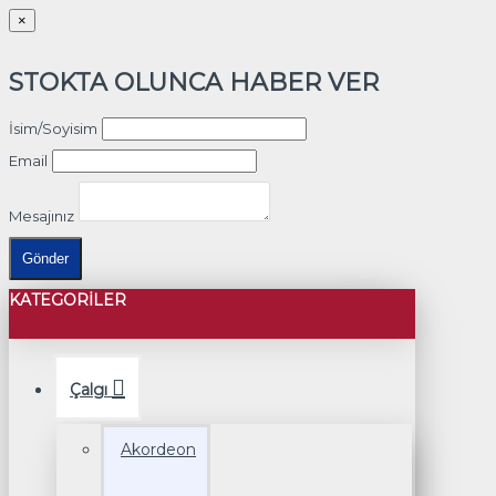
×
STOKTA OLUNCA HABER VER
İsim/Soyisim
Email
Mesajınız
Gönder
KATEGORILER
Çalgı
Akordeon