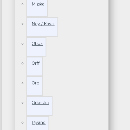
Mızıka
Ney / Kaval
Obua
Orff
Org
Orkestra
Piyano