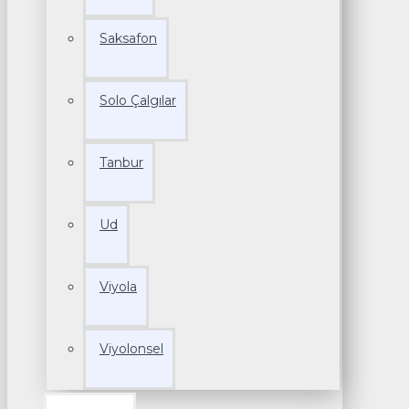
Saksafon
Solo Çalgılar
Tanbur
Ud
Viyola
Viyolonsel