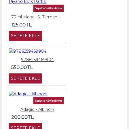
Sepette %20 İndirim
75. Yıl Marşı - S. Tarman - Piyano Eşlik Partisi
125,00TL
SEPETE EKLE
9786259469904
550,00TL
SEPETE EKLE
Sepette %20 İndirim
Adagio - Albinoni
200,00TL
SEPETE EKLE