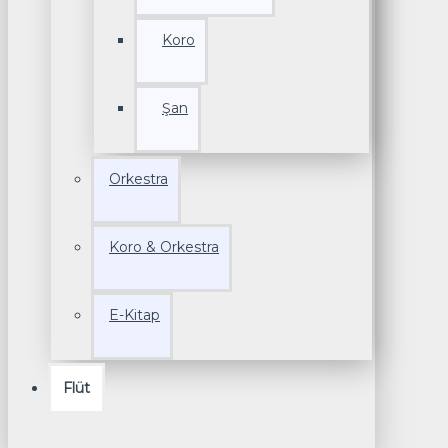
Koro
Şan
Orkestra
Koro & Orkestra
E-Kitap
Flüt