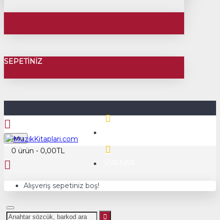
SEPETINIZ
Üye Girişi
Menu
0 ürün - 0,00TL
Üye Kayıt
Alışveriş sepetiniz boş!