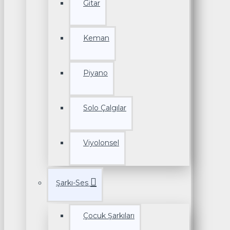
Gitar
Keman
Piyano
Solo Çalgılar
Viyolonsel
Şarkı-Ses
Çocuk Şarkıları