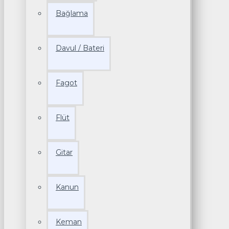
Bağlama
Davul / Bateri
Fagot
Flüt
Gitar
Kanun
Keman