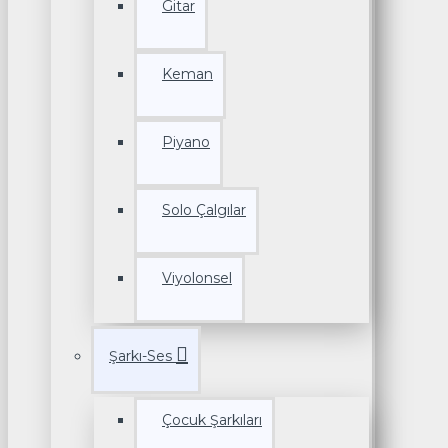
Gitar
Keman
Piyano
Solo Çalgılar
Viyolonsel
Şarkı-Ses
Çocuk Şarkıları