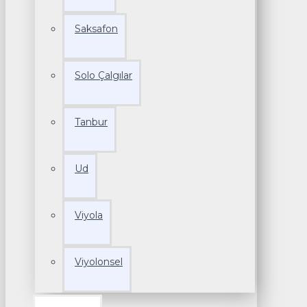
Saksafon
Solo Çalgılar
Tanbur
Ud
Viyola
Viyolonsel