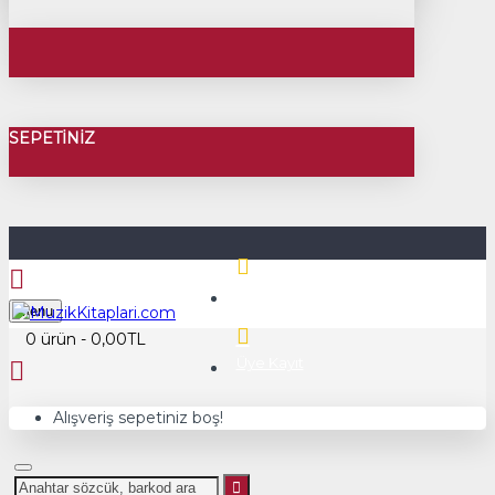
SEPETINIZ
Üye Girişi
Menu
0 ürün - 0,00TL
Üye Kayıt
Alışveriş sepetiniz boş!