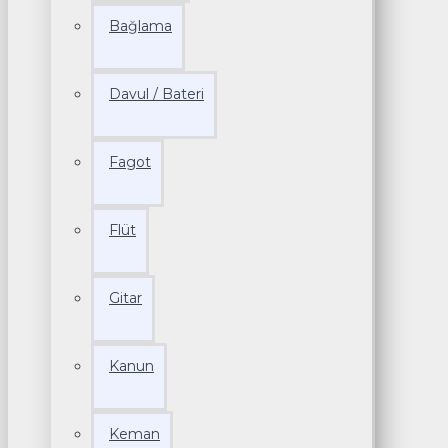
Bağlama
Davul / Bateri
Fagot
Flüt
Gitar
Kanun
Keman