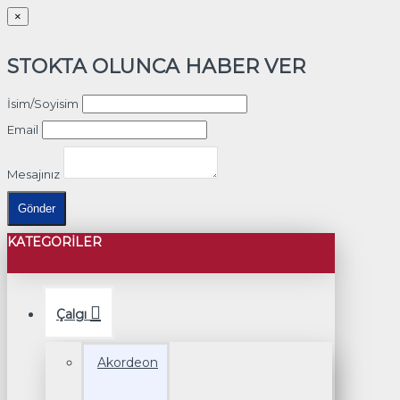
×
STOKTA OLUNCA HABER VER
İsim/Soyisim
Email
Mesajınız
Gönder
KATEGORILER
Çalgı
Akordeon