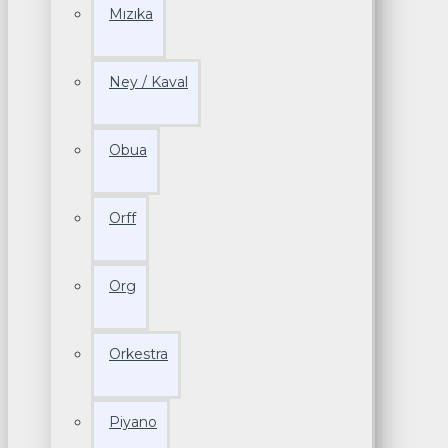
Mızıka
Ney / Kaval
Obua
Orff
Org
Orkestra
Piyano