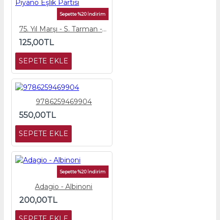
Sepette %20 İndirim
75. Yıl Marşı - S. Tarman - Piyano Eşlik Partisi
125,00TL
SEPETE EKLE
9786259469904
550,00TL
SEPETE EKLE
Sepette %20 İndirim
Adagio - Albinoni
200,00TL
SEPETE EKLE