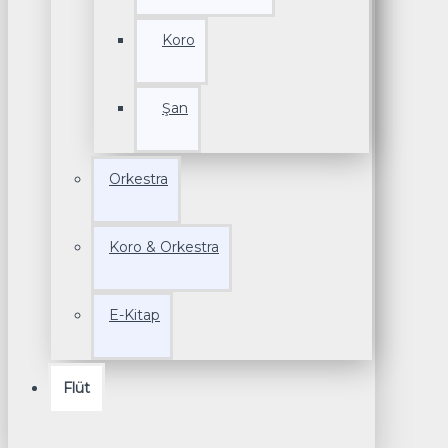
Koro
Şan
Orkestra
Koro & Orkestra
E-Kitap
Flüt