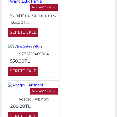
Sepette %20 İndirim
75. Yıl Marşı - S. Tarman - Piyano Eşlik Partisi
125,00TL
SEPETE EKLE
9786259469904
550,00TL
SEPETE EKLE
Sepette %20 İndirim
Adagio - Albinoni
200,00TL
SEPETE EKLE