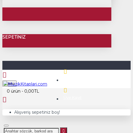
SEPETINIZ
Üye Girişi
Menu
0 ürün - 0,00TL
Üye Kayıt
Alışveriş sepetiniz boş!