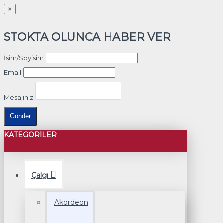
×
STOKTA OLUNCA HABER VER
İsim/Soyisim
Email
Mesajınız
Gönder
KATEGORILER
Çalgı
Akordeon