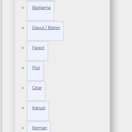
Bağlama
Davul / Bateri
Fagot
Flüt
Gitar
Kanun
Keman