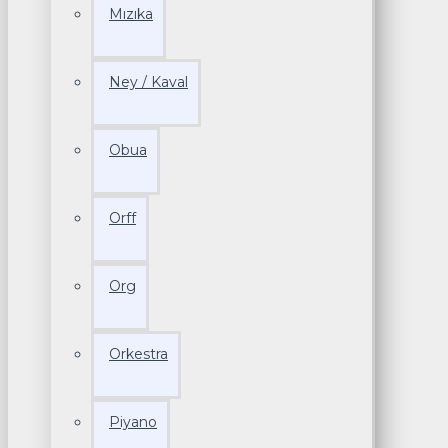
Mızıka
Ney / Kaval
Obua
Orff
Org
Orkestra
Piyano