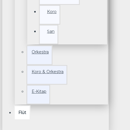
Koro
Şan
Orkestra
Koro & Orkestra
E-Kitap
Flüt