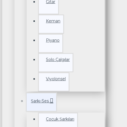
Gitar
Keman
Piyano
Solo Çalgılar
Viyolonsel
Şarkı-Ses
Çocuk Şarkıları