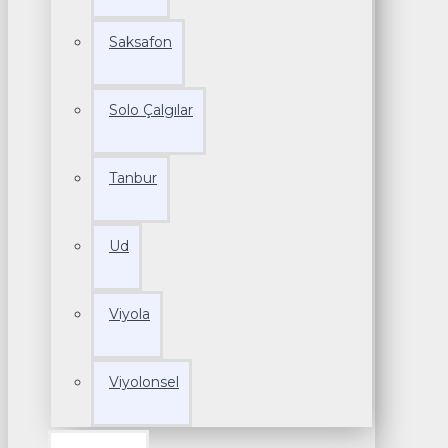
Saksafon
Solo Çalgılar
Tanbur
Ud
Viyola
Viyolonsel