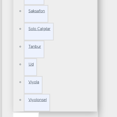
Saksafon
Solo Çalgılar
Tanbur
Ud
Viyola
Viyolonsel