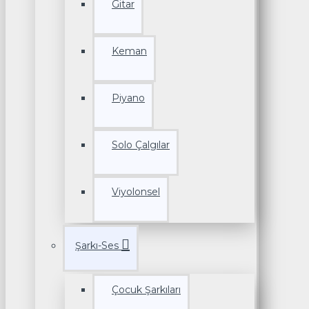
Gitar
Keman
Piyano
Solo Çalgılar
Viyolonsel
Şarkı-Ses
Çocuk Şarkıları