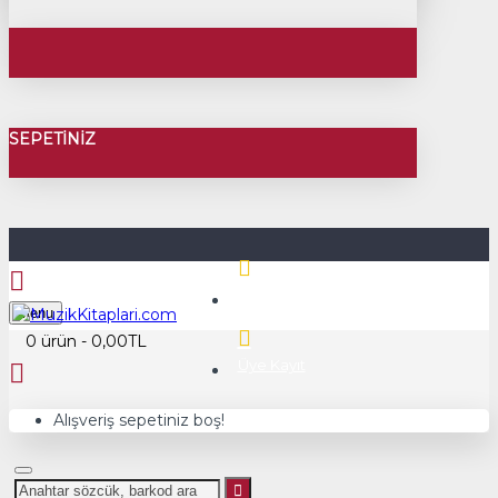
SEPETINIZ
Üye Girişi
Menu
0 ürün - 0,00TL
Üye Kayıt
Alışveriş sepetiniz boş!