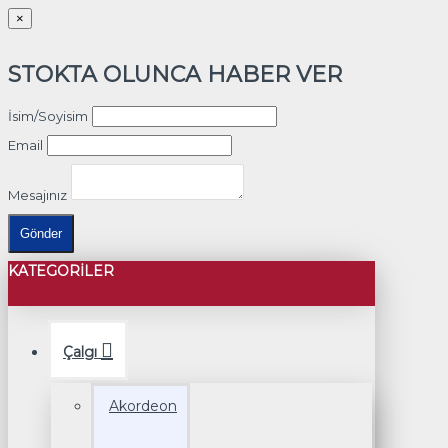
×
STOKTA OLUNCA HABER VER
İsim/Soyisim
Email
Mesajınız
Gönder
KATEGORILER
Çalgı
Akordeon