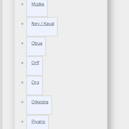
Mızıka
Ney / Kaval
Obua
Orff
Org
Orkestra
Piyano