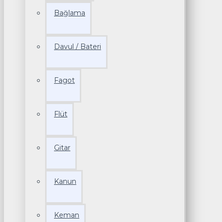
Bağlama
Davul / Bateri
Fagot
Flüt
Gitar
Kanun
Keman