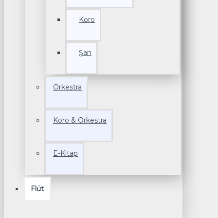
Koro
Şan
Orkestra
Koro & Orkestra
E-Kitap
Flüt