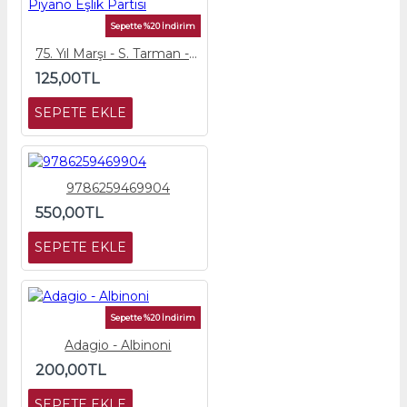
Sepette %20 İndirim
75. Yıl Marşı - S. Tarman - Piyano Eşlik Partisi
125,00TL
SEPETE EKLE
9786259469904
550,00TL
SEPETE EKLE
Sepette %20 İndirim
Adagio - Albinoni
200,00TL
SEPETE EKLE