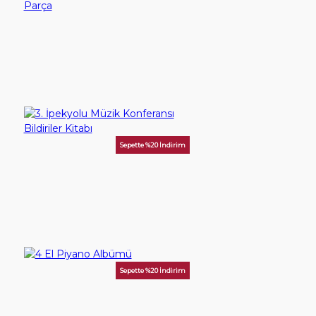
3 Pieces for Guitar - Gitar için 3 Parça
60,00TL
SEPETE EKLE
Sepette %20 İndirim
3. İpekyolu Müzik Konferansı Bildiriler Kitabı
250,00TL
SEPETE EKLE
Sepette %20 İndirim
4 El Piyano Albümü
400,00TL