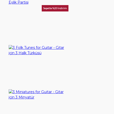
Sepette %20 İndirim
23 Nisan - S. Tarman - Piyano Eşlik Partisi
125,00TL
SEPETE EKLE
3 Folk Tunes for Guitar - Gitar için 3 Halk Türküsü
60,00TL
SEPETE EKLE
3 Miniatures for Guitar - Gitar için 3 Minyatür
60,00TL