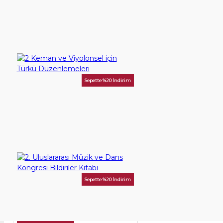
60,00TL
SEPETE EKLE
Sepette %20 İndirim
2 Keman ve Viyolonsel için Türkü Düzenlemeleri
375,00TL
SEPETE EKLE
Sepette %20 İndirim
2. Uluslararası Müzik ve Dans Kongresi Bildiriler Kitabı
250,00TL