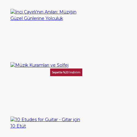
YouTube
İletişim
İnci Çayırlı’nın Anıları: Müziğin Güzel Günlerine Yolculuk
300,00TL
Giriş Yap
SEPETE EKLE
Hesap Aç
Sepette %20 İndirim
Müzik Kuramları ve Solfej
100,00TL
SEPETE EKLE
10 Etudes for Guitar - Gitar için 10 Etüt