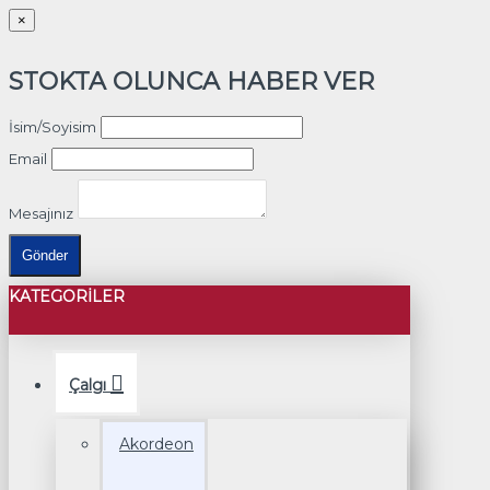
×
STOKTA OLUNCA HABER VER
İsim/Soyisim
Email
Mesajınız
Gönder
KATEGORILER
Çalgı
Akordeon