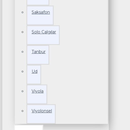
Saksafon
Solo Çalgılar
Tanbur
Ud
Viyola
Viyolonsel