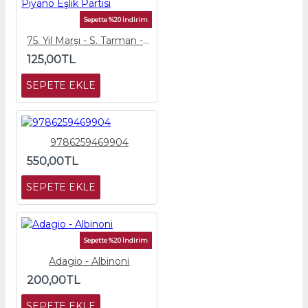
Sepette %20 İndirim
75. Yıl Marşı - S. Tarman - Piyano Eşlik Partisi
125,00TL
SEPETE EKLE
9786259469904
550,00TL
SEPETE EKLE
Sepette %20 İndirim
Adagio - Albinoni
200,00TL
SEPETE EKLE