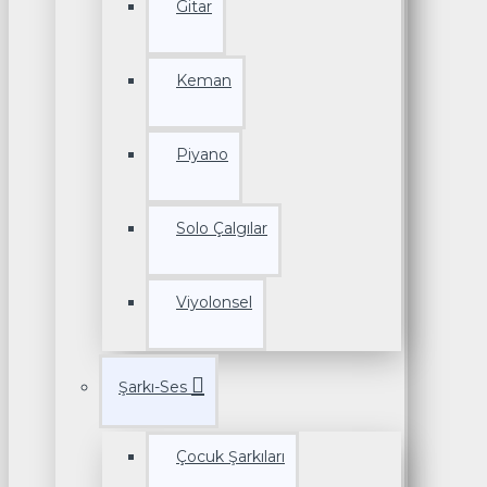
Gitar
Keman
Piyano
Solo Çalgılar
Viyolonsel
Şarkı-Ses
Çocuk Şarkıları