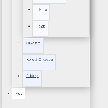
Koro
Şan
Orkestra
Koro & Orkestra
E-Kitap
Flüt