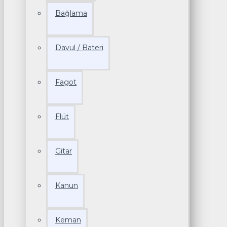
Bağlama
Davul / Bateri
Fagot
Flüt
Gitar
Kanun
Keman