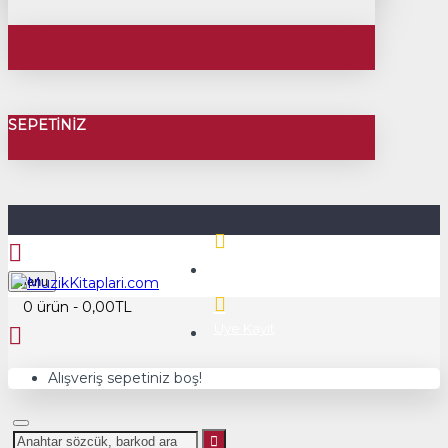
SEPETINIZ
Üye Girişi
Menu
0 ürün - 0,00TL
Üye Kayıt
Alışveriş sepetiniz boş!