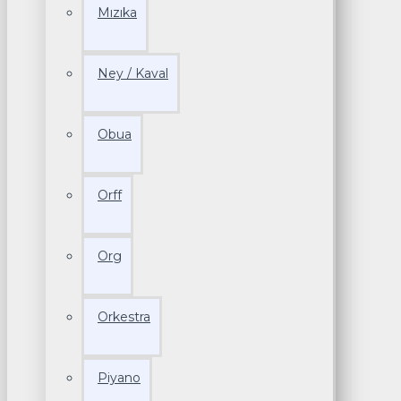
Mızıka
Ney / Kaval
Obua
Orff
Org
Orkestra
Piyano