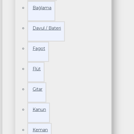
Bağlama
Davul / Bateri
Fagot
Flüt
Gitar
Kanun
Keman