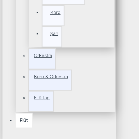
Koro
Şan
Orkestra
Koro & Orkestra
E-Kitap
Flüt