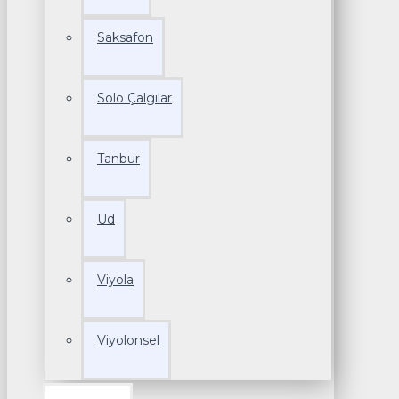
Saksafon
Solo Çalgılar
Tanbur
Ud
Viyola
Viyolonsel