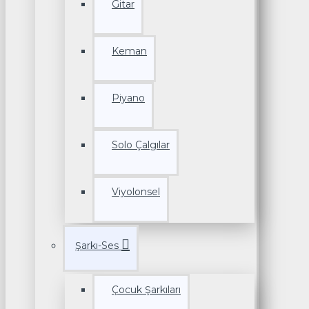
Gitar
Keman
Piyano
Solo Çalgılar
Viyolonsel
Şarkı-Ses
Çocuk Şarkıları