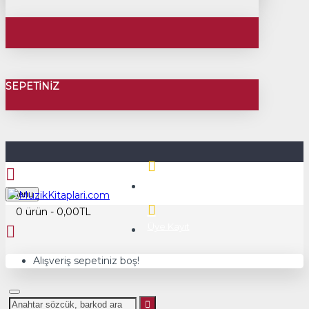
SEPETINIZ
Üye Girişi
Menu
0 ürün - 0,00TL
Üye Kayıt
Alışveriş sepetiniz boş!