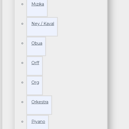
Mızıka
Ney / Kaval
Obua
Orff
Org
Orkestra
Piyano