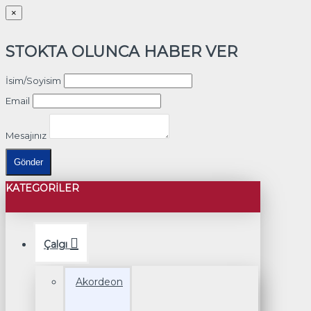
×
STOKTA OLUNCA HABER VER
İsim/Soyisim
Email
Mesajınız
Gönder
KATEGORILER
Çalgı
Akordeon