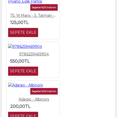
Sepette %20 İndirim
75. Yıl Marşı - S. Tarman - Piyano Eşlik Partisi
125,00TL
SEPETE EKLE
9786259469904
550,00TL
SEPETE EKLE
Sepette %20 İndirim
Adagio - Albinoni
200,00TL
SEPETE EKLE