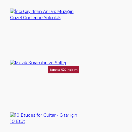
YouTube
İletişim
İnci Çayırlı’nın Anıları: Müziğin Güzel Günlerine Yolculuk
300,00TL
Giriş Yap
SEPETE EKLE
Hesap Aç
Sepette %20 İndirim
Müzik Kuramları ve Solfej
100,00TL
SEPETE EKLE
10 Etudes for Guitar - Gitar için 10 Etüt