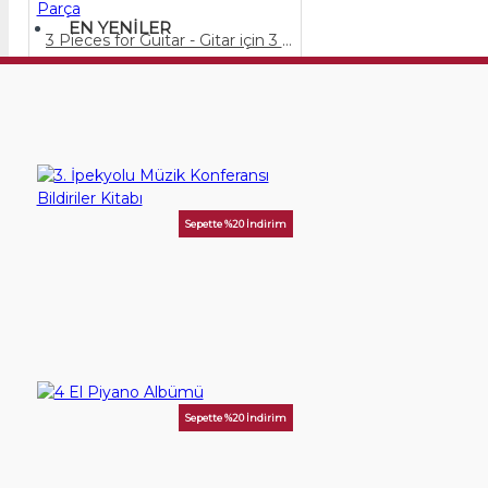
EN YENILER
3 Pieces for Guitar - Gitar için 3 Parça
60,00TL
SEPETE EKLE
Sepette %20 İndirim
3. İpekyolu Müzik Konferansı Bildiriler Kitabı
250,00TL
SEPETE EKLE
Sepette %20 İndirim
4 El Piyano Albümü
400,00TL