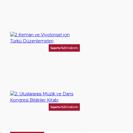
60,00TL
SEPETE EKLE
Sepette %20 İndirim
2 Keman ve Viyolonsel için Türkü Düzenlemeleri
375,00TL
SEPETE EKLE
Sepette %20 İndirim
2. Uluslararası Müzik ve Dans Kongresi Bildiriler Kitabı
250,00TL