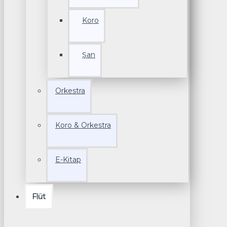
Koro
Şan
Orkestra
Koro & Orkestra
E-Kitap
Flüt