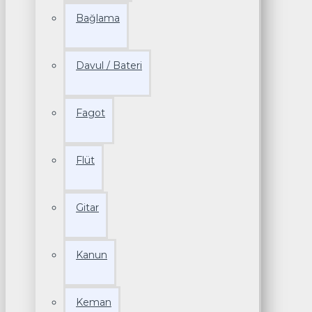
Bağlama
Davul / Bateri
Fagot
Flüt
Gitar
Kanun
Keman