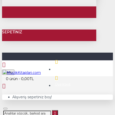
SEPETINIZ
Üye Girişi
Menu
0 ürün - 0,00TL
Üye Kayıt
Alışveriş sepetiniz boş!