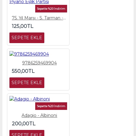
Sepette %20 İndirim
75. Yıl Marşı - S. Tarman - Piyano Eşlik Partisi
125,00TL
SEPETE EKLE
9786259469904
550,00TL
SEPETE EKLE
Sepette %20 İndirim
Adagio - Albinoni
200,00TL
SEPETE EKLE