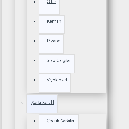
Gitar
Keman
Piyano
Solo Çalgılar
Viyolonsel
Şarkı-Ses
Çocuk Şarkıları