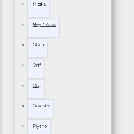
Mızıka
Ney / Kaval
Obua
Orff
Org
Orkestra
Piyano