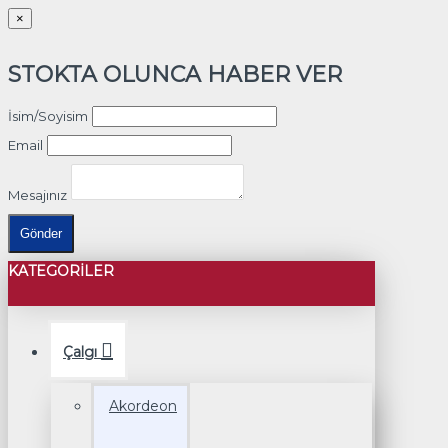
×
STOKTA OLUNCA HABER VER
İsim/Soyisim
Email
Mesajınız
Gönder
KATEGORILER
Çalgı
Akordeon