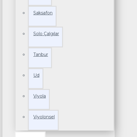
Saksafon
Solo Çalgılar
Tanbur
Ud
Viyola
Viyolonsel