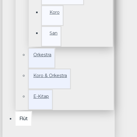
Koro
Şan
Orkestra
Koro & Orkestra
E-Kitap
Flüt