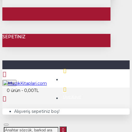
SEPETINIZ
Üye Girişi
Menu
0 ürün - 0,00TL
Üye Kayıt
Alışveriş sepetiniz boş!