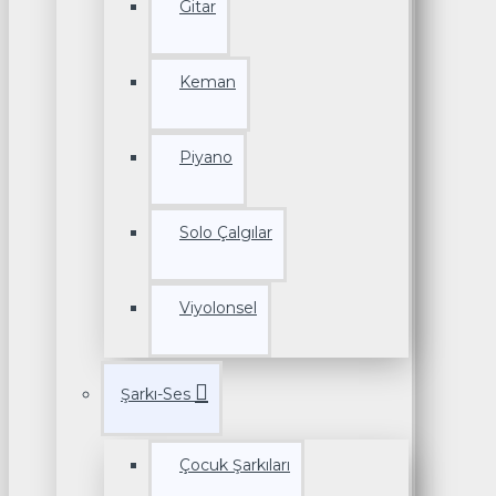
Gitar
Keman
Piyano
Solo Çalgılar
Viyolonsel
Şarkı-Ses
Çocuk Şarkıları