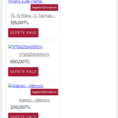
Sepette %20 İndirim
75. Yıl Marşı - S. Tarman - Piyano Eşlik Partisi
125,00TL
SEPETE EKLE
9786259469904
550,00TL
SEPETE EKLE
Sepette %20 İndirim
Adagio - Albinoni
200,00TL
SEPETE EKLE