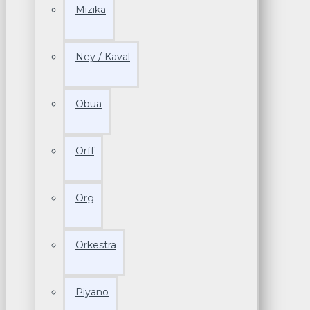
Mızıka
Ney / Kaval
Obua
Orff
Org
Orkestra
Piyano