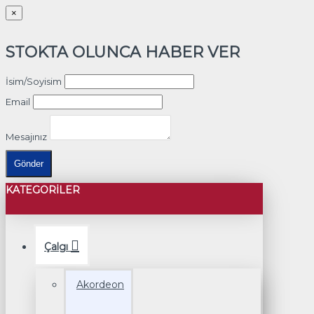
×
STOKTA OLUNCA HABER VER
İsim/Soyisim
Email
Mesajınız
Gönder
KATEGORILER
Çalgı
Akordeon