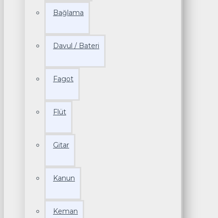
Bağlama
Davul / Bateri
Fagot
Flüt
Gitar
Kanun
Keman