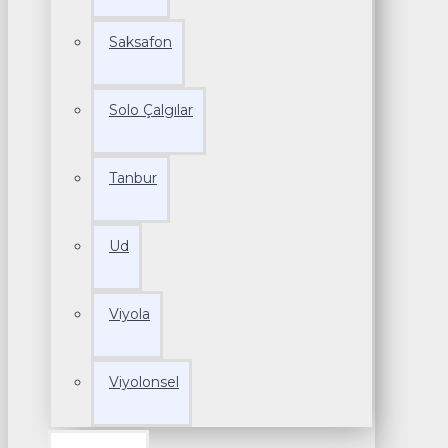
Saksafon
Solo Çalgılar
Tanbur
Ud
Viyola
Viyolonsel