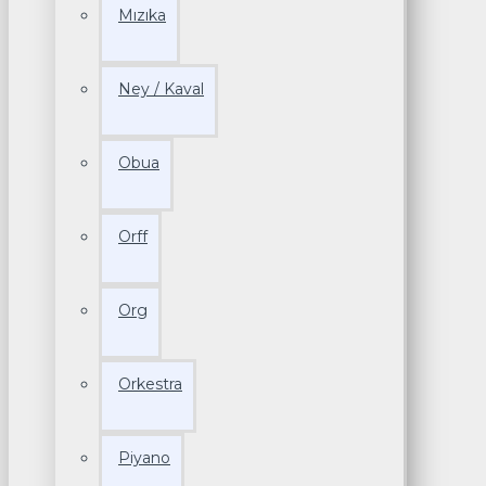
Mızıka
Ney / Kaval
Obua
Orff
Org
Orkestra
Piyano