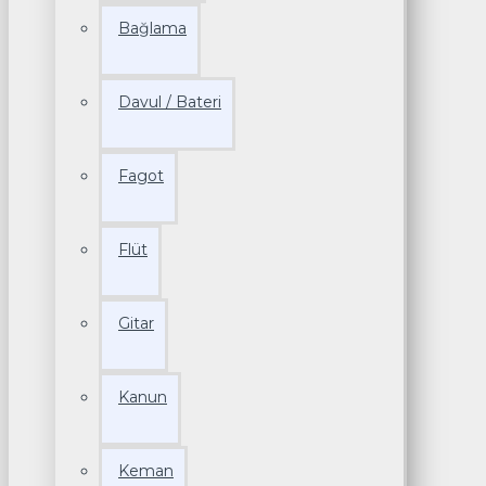
Bağlama
Davul / Bateri
Fagot
Flüt
Gitar
Kanun
Keman