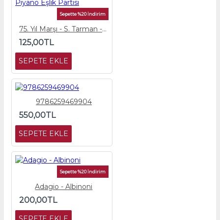
Sepette %20 İndirim
75. Yıl Marşı - S. Tarman - Piyano Eşlik Partisi
125,00TL
SEPETE EKLE
9786259469904
550,00TL
SEPETE EKLE
Sepette %20 İndirim
Adagio - Albinoni
200,00TL
SEPETE EKLE