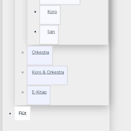
Koro
Şan
Orkestra
Koro & Orkestra
E-Kitap
Flüt