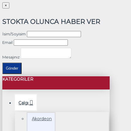
×
STOKTA OLUNCA HABER VER
İsim/Soyisim
Email
Mesajınız
Gönder
KATEGORILER
Çalgı
Akordeon