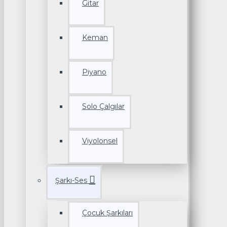
Gitar
Keman
Piyano
Solo Çalgılar
Viyolonsel
Şarkı-Ses
Çocuk Şarkıları