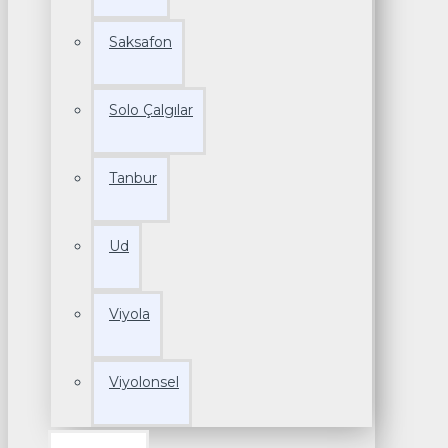
Saksafon
Solo Çalgılar
Tanbur
Ud
Viyola
Viyolonsel