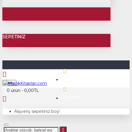
SEPETINIZ
Üye Girişi
Menu
0 ürün - 0,00TL
Üye Kayıt
Alışveriş sepetiniz boş!