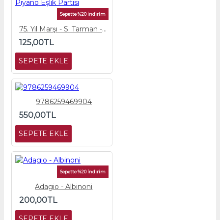
Sepette %20 İndirim
75. Yıl Marşı - S. Tarman - Piyano Eşlik Partisi
125,00TL
SEPETE EKLE
9786259469904
550,00TL
SEPETE EKLE
Sepette %20 İndirim
Adagio - Albinoni
200,00TL
SEPETE EKLE