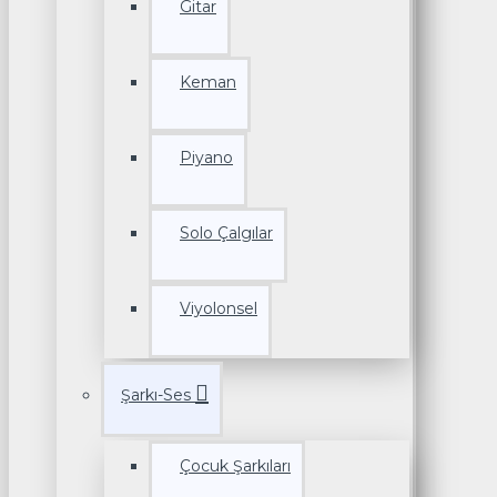
Gitar
Keman
Piyano
Solo Çalgılar
Viyolonsel
Şarkı-Ses
Çocuk Şarkıları