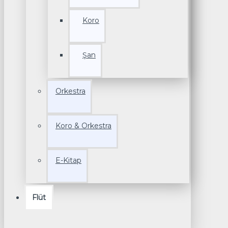
Koro
Şan
Orkestra
Koro & Orkestra
E-Kitap
Flüt