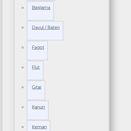
Bağlama
Davul / Bateri
Fagot
Flüt
Gitar
Kanun
Keman