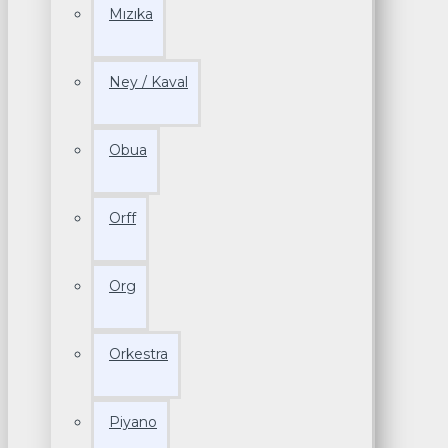
Mızıka
Ney / Kaval
Obua
Orff
Org
Orkestra
Piyano