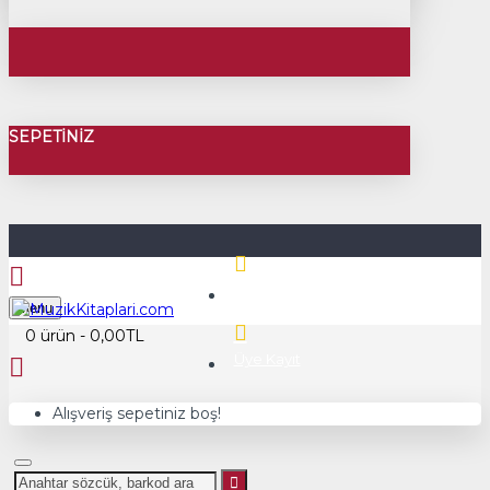
SEPETINIZ
Üye Girişi
Menu
0 ürün - 0,00TL
Üye Kayıt
Alışveriş sepetiniz boş!