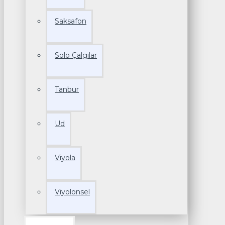
Saksafon
Solo Çalgılar
Tanbur
Ud
Viyola
Viyolonsel