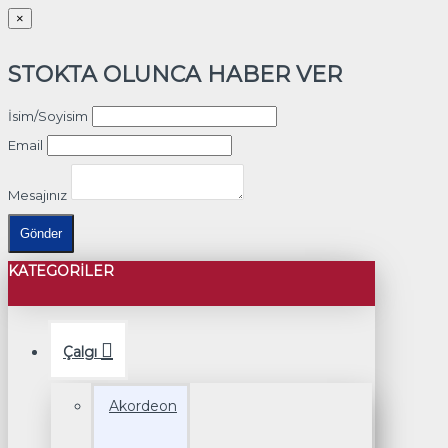
×
STOKTA OLUNCA HABER VER
İsim/Soyisim
Email
Mesajınız
Gönder
KATEGORILER
Çalgı
Akordeon