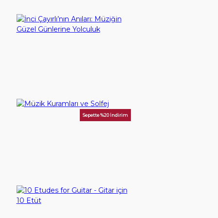
YouTube
İletişim
İnci Çayırlı’nın Anıları: Müziğin Güzel Günlerine Yolculuk
300,00TL
Giriş Yap
SEPETE EKLE
Hesap Aç
Sepette %20 İndirim
Müzik Kuramları ve Solfej
100,00TL
SEPETE EKLE
10 Etudes for Guitar - Gitar için 10 Etüt