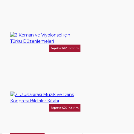
60,00TL
SEPETE EKLE
Sepette %20 İndirim
2 Keman ve Viyolonsel için Türkü Düzenlemeleri
375,00TL
SEPETE EKLE
Sepette %20 İndirim
2. Uluslararası Müzik ve Dans Kongresi Bildiriler Kitabı
250,00TL