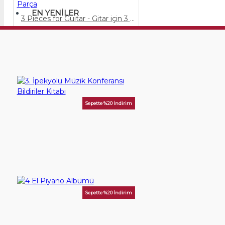
EN YENILER
3 Pieces for Guitar - Gitar için 3 Parça
60,00TL
SEPETE EKLE
Sepette %20 İndirim
3. İpekyolu Müzik Konferansı Bildiriler Kitabı
250,00TL
SEPETE EKLE
Sepette %20 İndirim
4 El Piyano Albümü
400,00TL