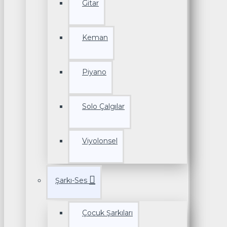
Gitar
Keman
Piyano
Solo Çalgılar
Viyolonsel
Şarkı-Ses
Çocuk Şarkıları