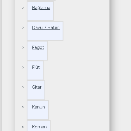
Bağlama
Davul / Bateri
Fagot
Flüt
Gitar
Kanun
Keman