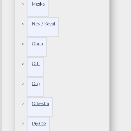
Mızıka
Ney / Kaval
Obua
Orff
Org
Orkestra
Piyano