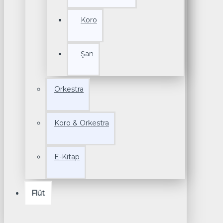
Koro
Şan
Orkestra
Koro & Orkestra
E-Kitap
Flüt