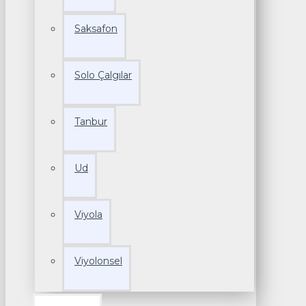
Saksafon
Solo Çalgılar
Tanbur
Ud
Viyola
Viyolonsel