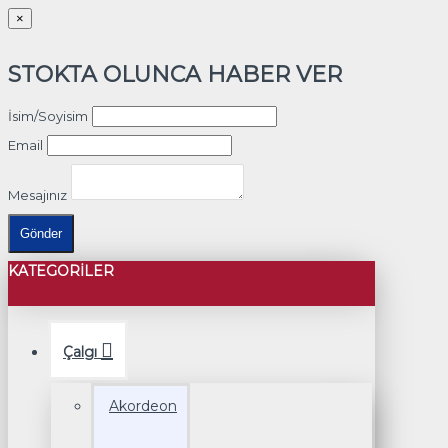
×
STOKTA OLUNCA HABER VER
İsim/Soyisim
Email
Mesajınız
Gönder
KATEGORILER
Çalgı
Akordeon