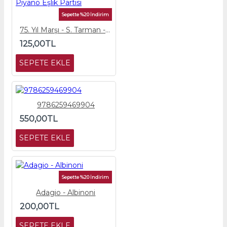
Sepette %20 İndirim
75. Yıl Marşı - S. Tarman - Piyano Eşlik Partisi
125,00TL
SEPETE EKLE
9786259469904
550,00TL
SEPETE EKLE
Sepette %20 İndirim
Adagio - Albinoni
200,00TL
SEPETE EKLE