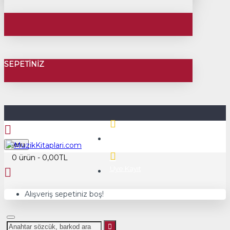
SEPETINIZ
Üye Girişi
Menu
0 ürün - 0,00TL
Üye Kayıt
Alışveriş sepetiniz boş!