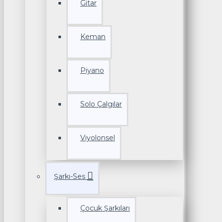
Gitar
Keman
Piyano
Solo Çalgılar
Viyolonsel
Şarkı-Ses
Çocuk Şarkıları