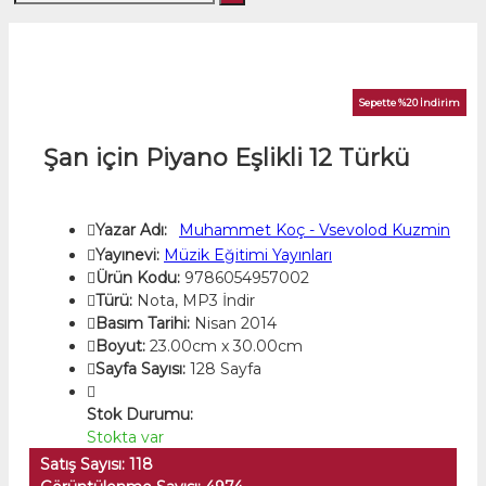
Sepette %20 İndirim
Şan için Piyano Eşlikli 12 Türkü
Yazar Adı:
Muhammet Koç - Vsevolod Kuzmin
Yayınevi:
Müzik Eğitimi Yayınları
Ürün Kodu:
9786054957002
Türü:
Nota, MP3 İndir
Basım Tarihi:
Nisan 2014
Boyut:
23.00cm x 30.00cm
Sayfa Sayısı:
128 Sayfa
Stok Durumu:
Stokta var
Satış Sayısı: 118