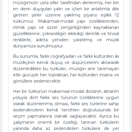
müziğimizin usta eller tarafından derlenmiş, her biri
en derin duyguları yalın ve içten bir anlatımla dile
getiren şiirler üzerine yakılmış piyano eşlikli 12
türkümüz. Makamsal-modal yapı özelliklerinden,
ritmik yapı ve sözel zenginliğinden kaynaklanan
güzelliklerine, çoksesliliğin eklediği derinlik ve tınısal
renklerle, adeta yeniden yaratılmış ve müzik
dünyamıza sunulmuştur.
Bu sunumla, farklı coğrafyadan ve farklı kültürden iki
müzikçinin kendi duyuş ve düşüncelerini aktararak
düzenledikleri bu türküler, müziğin sınır tanımayan
etki gücüyle her topraktan, her kültürden insana ve
gönüllere seslenecektir.
Her bir türkünün makamsal-modal dizisinin, aktarım
yoluyla dört farklı ses türünün özelliklerine uygun
olarak düzenlenmiş olması, farklı ses türlerine sahip
seslendiricilerin kendi tercihleri doğrulusunda bir
seçim yapmalarına olanak sağlayacaktır. Ayrıca bu
çalışmanın önemli bir özelliği, tanınan türkülerin
yanında daha az seslendirilen türkülere de yer