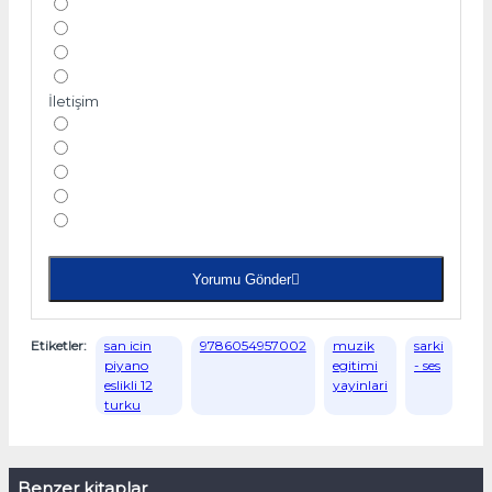
İletişim
Yorumu Gönder
Etiketler:
san icin
9786054957002
muzik
sarki
piyano
egitimi
- ses
eslikli 12
yayinlari
turku
Benzer kitaplar