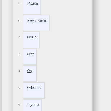
Mızıka
Ney / Kaval
Obua
Orff
Org
Orkestra
Piyano