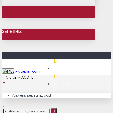
SEPETINIZ
Üye Girişi
Menu
0 ürün - 0,00TL
Üye Kayıt
Alışveriş sepetiniz boş!