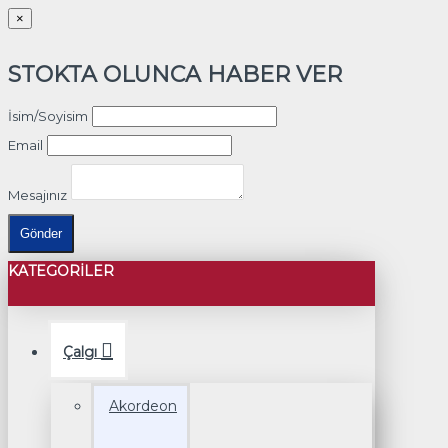
×
STOKTA OLUNCA HABER VER
İsim/Soyisim
Email
Mesajınız
Gönder
KATEGORILER
Çalgı
Akordeon