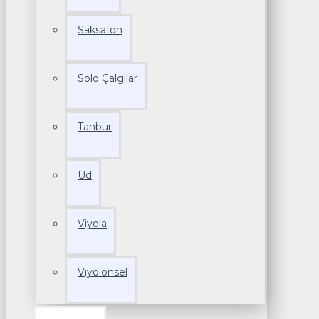
Saksafon
Solo Çalgılar
Tanbur
Ud
Viyola
Viyolonsel