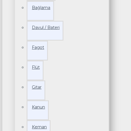
Bağlama
Davul / Bateri
Fagot
Flüt
Gitar
Kanun
Keman