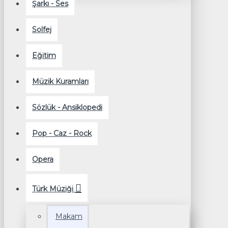
Şarkı - Ses
Solfej
Eğitim
Müzik Kuramları
Sözlük - Ansiklopedi
Pop - Caz - Rock
Opera
Türk Müziği
Makam