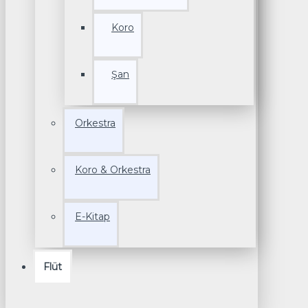
Koro
Şan
Orkestra
Koro & Orkestra
E-Kitap
Flüt